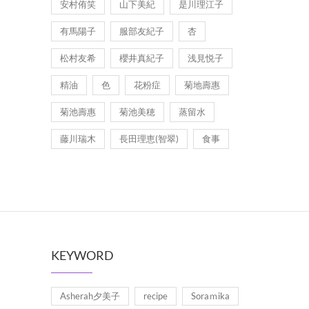
安村侑笑
山下美紀
是川理江子
有馬陽子
服部友紀子
杏
松村友希
櫻井真紀子
浅見悦子
精油
色
花粉症
菊地壽惠
菊池壽惠
菊池美穂
蒸留水
藤川瑞木
長田理恵(智翠)
食事
KEYWORD
Asherah夕美子
recipe
Soraｍika