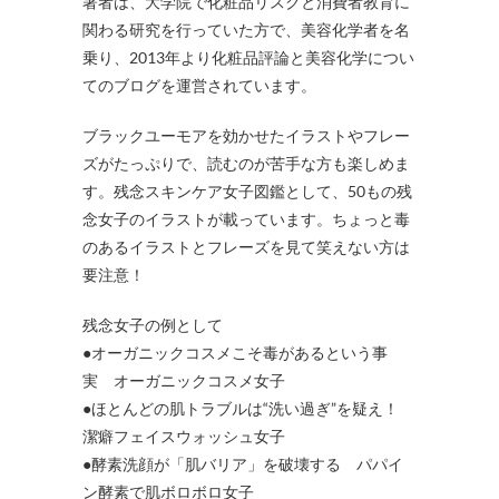
著者は、大学院で化粧品リスクと消費者教育に
関わる研究を行っていた方で、美容化学者を名
乗り、2013年より化粧品評論と美容化学につい
てのブログを運営されています。
ブラックユーモアを効かせたイラストやフレー
ズがたっぷりで、読むのが苦手な方も楽しめま
す。残念スキンケア女子図鑑として、50もの残
念女子のイラストが載っています。ちょっと毒
のあるイラストとフレーズを見て笑えない方は
要注意！
残念女子の例として
●オーガニックコスメこそ毒があるという事
実 オーガニックコスメ女子
●ほとんどの肌トラブルは“洗い過ぎ”を疑え！
潔癖フェイスウォッシュ女子
●酵素洗顔が「肌バリア」を破壊する パパイ
ン酵素で肌ボロボロ女子