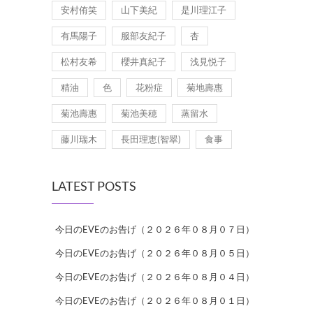
安村侑笑
山下美紀
是川理江子
有馬陽子
服部友紀子
杏
松村友希
櫻井真紀子
浅見悦子
精油
色
花粉症
菊地壽惠
菊池壽惠
菊池美穂
蒸留水
藤川瑞木
長田理恵(智翠)
食事
LATEST POSTS
今日のEVEのお告げ（２０２６年０８月０７日）
今日のEVEのお告げ（２０２６年０８月０５日）
今日のEVEのお告げ（２０２６年０８月０４日）
今日のEVEのお告げ（２０２６年０８月０１日）