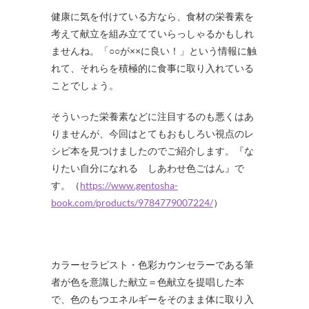
健康に気を付けている方なら、食材の栄養素を
考えて献立を組み立てていらっしゃるかもしれ
ませんね。「○○が××に良い！」という情報に触
れて、それらを積極的に食事に取り入れている
ことでしょう。
そういった栄養素などに注目するのも悪くはあ
りませんが、今回はとてもおもしろい視点のレ
シピ本を見つけましたのでご紹介します。『な
りたい自分になれる しあわせ色ごはん』で
す。（
https://www.gentosha-
book.com/products/9784779007224/
）
カラーセラピスト・色彩カウンセラーである筆
者が色を意識した献立＝色献立を提唱した本
で、色のもつエネルギーをそのまま体に取り入