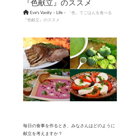
『色献立』のススメ
Eve's Vanity
>
Life
>
「色」でごはんを食べる
『色献立』のススメ
毎日の食事を作るとき、みなさんはどのように
献立を考えますか？