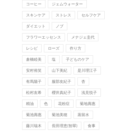
コーヒー
ジェムウォーター
スキンケア
ストレス
セルフケア
ダイエット
ノブ
フラワーエッセンス
メナジェ圭代
レシピ
ローズ
作り方
倉橋睦美
塩
子どものケア
安村侑笑
山下美紀
是川理江子
有馬陽子
服部友紀子
杏
松村友希
櫻井真紀子
浅見悦子
精油
色
花粉症
菊地壽惠
菊池壽惠
菊池美穂
蒸留水
藤川瑞木
長田理恵(智翠)
食事