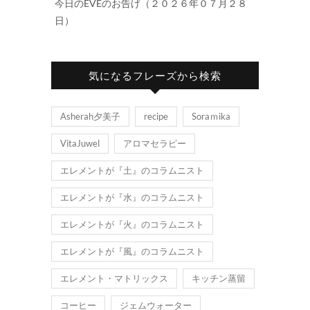
今日のEVEのお告げ（２０２６年０７月２８
日）
気になるフレーズから検索
Asherah夕美子
recipe
Soraｍika
VitaJuwel
アロマセラピー
エレメントが『土』のコラムニスト
エレメントが『水』のコラムニスト
エレメントが『火』のコラムニスト
エレメントが『風』のコラムニスト
エレメント・マトリックス
キッチン蒸留
コーヒー
ジェムウォーター