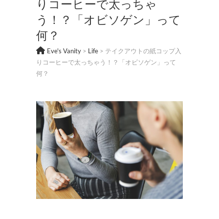
りコーヒーで太っちゃ
う！？「オビソゲン」って
何？
Eve's Vanity
>
Life
>
テイクアウトの紙コップ入
りコーヒーで太っちゃう！？「オビソゲン」って
何？