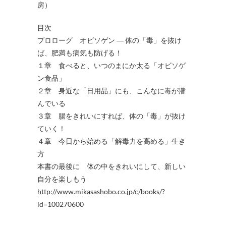
房）
目次
プロローグ オビソゲン ― 体の「毒」を抜け
ば、肥満も病気も防げる！
１章 食べると、いつのまにか太る「オビソゲ
ン食品」
２章 身近な「日用品」にも、こんなに毒が潜
んでいる
３章 腸をきれいにすれば、体の「毒」が抜け
ていく！
４章 今日から始める「解毒力を高める」生き
方
本書の最後に 体の中をきれいにして、新しい
自分を楽しもう
http://www.mikasashobo.co.jp/c/books/?
id=100270600