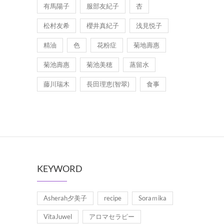
有馬陽子
服部友紀子
杏
松村友希
櫻井真紀子
浅見悦子
精油
色
花粉症
菊地壽惠
菊池壽惠
菊池美穂
蒸留水
藤川瑞木
長田理恵(智翠)
食事
KEYWORD
Asherah夕美子
recipe
Soraｍika
VitaJuwel
アロマセラピー