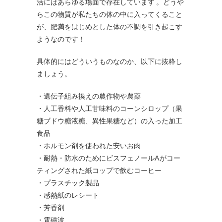
活にはあらゆる場面で存在しています 。どうや
らこの物質が私たちの体の中に入ってくること
が、肥満をはじめとした体の不調を引き起こす
ようなのです！
具体的にはどういうものなのか、以下に抜粋し
ましょう。
・遺伝子組み換えの農作物や農薬
・人工香料や人工甘味料のコーンシロップ（果
糖ブドウ糖液糖、異性果糖など）の入った加工
食品
・ホルモン剤を使われた安いお肉
・耐熱・防水のためにビスフェノールAがコー
ティングされた紙コップで飲むコーヒー
・プラスチック製品
・感熱紙のレシート
・芳香剤
・電磁波