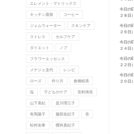
エレメント・マトリックス
今日の
キッチン蒸留
コーヒー
２８日
ジェムウォーター
スキンケア
今日の
２６日
ストレス
セルフケア
今日の
ダイエット
ノブ
２４日
今日の
フラワーエッセンス
２２日
メナジェ圭代
レシピ
今日の
ローズ
作り方
倉橋睦美
２０日
塩
子どものケア
安村侑笑
山下美紀
是川理江子
有馬陽子
服部友紀子
杏
松村友希
櫻井真紀子