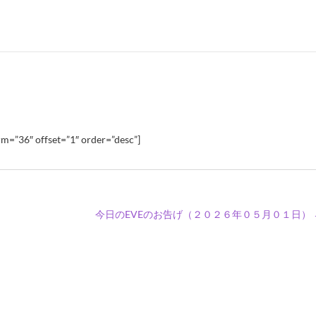
m=”36″ offset=”1″ order=”desc”]
今日のEVEのお告げ（２０２６年０５月０１日）