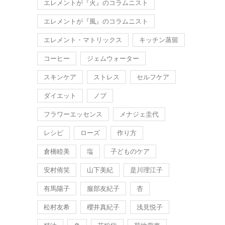
エレメントが『火』のコラムニスト
エレメントが『風』のコラムニスト
エレメント・マトリックス
キッチン蒸留
コーヒー
ジェムウォーター
スキンケア
ストレス
セルフケア
ダイエット
ノブ
フラワーエッセンス
メナジェ圭代
レシピ
ローズ
作り方
倉橋睦美
塩
子どものケア
安村侑笑
山下美紀
是川理江子
有馬陽子
服部友紀子
杏
松村友希
櫻井真紀子
浅見悦子