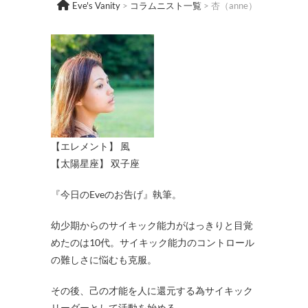
Eve's Vanity
>
コラムニスト一覧
>
杏（anne）
【エレメント】 風
【太陽星座】 双子座
『今日のEveのお告げ』執筆。
幼少期からのサイキック能力がはっきりと目覚
めたのは10代。サイキック能力のコントロール
の難しさに悩むも克服。
その後、己の才能を人に還元する為サイキック
リーダーとして活動を始める。