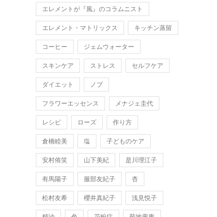
エレメントが『風』のコラムニスト
エレメント・マトリックス
キッチン蒸留
コーヒー
ジェムウォーター
スキンケア
ストレス
セルフケア
ダイエット
ノブ
フラワーエッセンス
メナジェ圭代
レシピ
ローズ
作り方
倉橋睦美
塩
子どものケア
安村侑笑
山下美紀
是川理江子
有馬陽子
服部友紀子
杏
松村友希
櫻井真紀子
浅見悦子
精油
色
花粉症
菊地壽惠