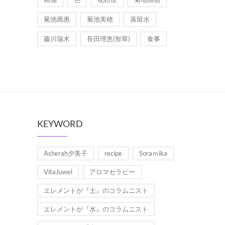
菊池壽惠
菊池美穂
蒸留水
藤川瑞木
長田理恵(智翠)
食事
KEYWORD
Asherah夕美子
recipe
Soraｍika
VitaJuwel
アロマセラピー
エレメントが『土』のコラムニスト
エレメントが『水』のコラムニスト