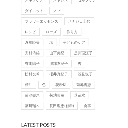
ダイエット
ノブ
フラワーエッセンス
メナジェ圭代
レシピ
ローズ
作り方
倉橋睦美
塩
子どものケア
安村侑笑
山下美紀
是川理江子
有馬陽子
服部友紀子
杏
松村友希
櫻井真紀子
浅見悦子
精油
色
花粉症
菊地壽惠
菊池壽惠
菊池美穂
蒸留水
藤川瑞木
長田理恵(智翠)
食事
LATEST POSTS