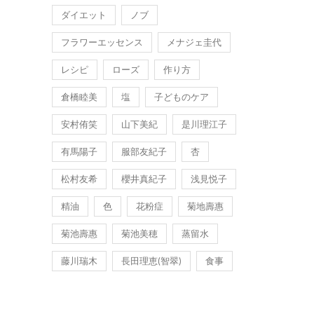
ダイエット
ノブ
フラワーエッセンス
メナジェ圭代
レシピ
ローズ
作り方
倉橋睦美
塩
子どものケア
安村侑笑
山下美紀
是川理江子
有馬陽子
服部友紀子
杏
松村友希
櫻井真紀子
浅見悦子
精油
色
花粉症
菊地壽惠
菊池壽惠
菊池美穂
蒸留水
藤川瑞木
長田理恵(智翠)
食事