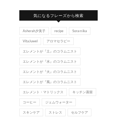
気になるフレーズから検索
Asherah夕美子
recipe
Soraｍika
VitaJuwel
アロマセラピー
エレメントが『土』のコラムニスト
エレメントが『水』のコラムニスト
エレメントが『火』のコラムニスト
エレメントが『風』のコラムニスト
エレメント・マトリックス
キッチン蒸留
コーヒー
ジェムウォーター
スキンケア
ストレス
セルフケア