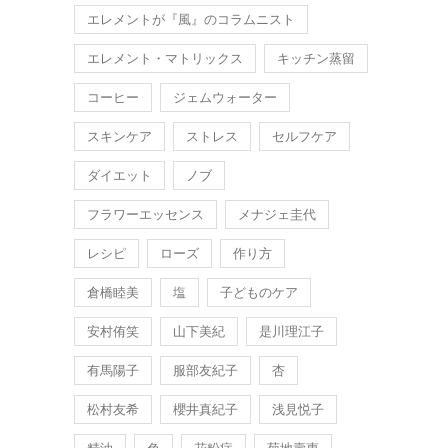
エレメントが『風』のコラムニスト
エレメント・マトリックス
キッチン蒸留
コーヒー
ジェムウォーター
スキンケア
ストレス
セルフケア
ダイエット
ノブ
フラワーエッセンス
メナジェ圭代
レシピ
ローズ
作り方
倉橋睦美
塩
子どものケア
安村侑笑
山下美紀
是川理江子
有馬陽子
服部友紀子
杏
松村友希
櫻井真紀子
浅見悦子