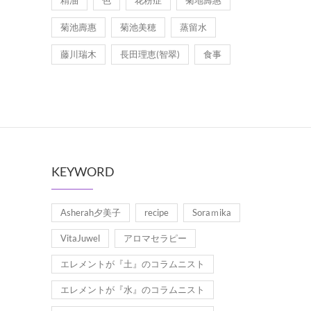
精油
色
花粉症
菊地壽惠
菊池壽惠
菊池美穂
蒸留水
藤川瑞木
長田理恵(智翠)
食事
KEYWORD
Asherah夕美子
recipe
Soraｍika
VitaJuwel
アロマセラピー
エレメントが『土』のコラムニスト
エレメントが『水』のコラムニスト