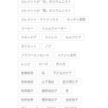
エレメントが『火』のコラムニスト
エレメントが『風』のコラムニスト
エレメント・マトリックス
キッチン蒸留
コーヒー
ジェムウォーター
スキンケア
ストレス
セルフケア
ダイエット
ノブ
フラワーエッセンス
メナジェ圭代
レシピ
ローズ
作り方
倉橋睦美
塩
子どものケア
安村侑笑
山下美紀
是川理江子
有馬陽子
服部友紀子
杏
松村友希
櫻井真紀子
浅見悦子