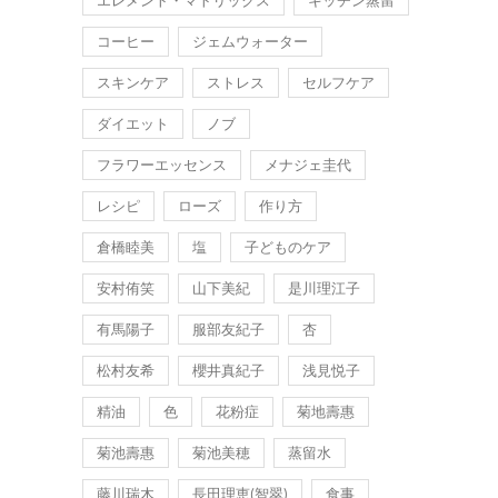
コーヒー
ジェムウォーター
スキンケア
ストレス
セルフケア
ダイエット
ノブ
フラワーエッセンス
メナジェ圭代
レシピ
ローズ
作り方
倉橋睦美
塩
子どものケア
安村侑笑
山下美紀
是川理江子
有馬陽子
服部友紀子
杏
松村友希
櫻井真紀子
浅見悦子
精油
色
花粉症
菊地壽惠
菊池壽惠
菊池美穂
蒸留水
藤川瑞木
長田理恵(智翠)
食事