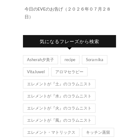
今日のEVEのお告げ（２０２６年０７月２８
日）
気になるフレーズから検索
Asherah夕美子
recipe
Soraｍika
VitaJuwel
アロマセラピー
エレメントが『土』のコラムニスト
エレメントが『水』のコラムニスト
エレメントが『火』のコラムニスト
エレメントが『風』のコラムニスト
エレメント・マトリックス
キッチン蒸留