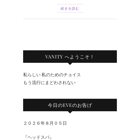
続きを読む
VANITY へようこそ！
私らしい 私のためのチョイス
もう流行にまどわされない
今日のEVEのお告げ
２０２６年８月０５日
『ヘッドスパ』