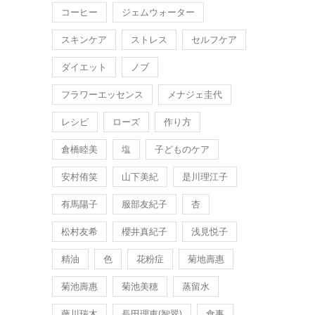
コーヒー
ジェムウォーター
スキンケア
ストレス
セルフケア
ダイエット
ノブ
フラワーエッセンス
メナジェ圭代
レシピ
ローズ
作り方
倉橋睦美
塩
子どものケア
安村侑笑
山下美紀
是川理江子
有馬陽子
服部友紀子
杏
松村友希
櫻井真紀子
浅見悦子
精油
色
花粉症
菊地壽惠
菊池壽惠
菊池美穂
蒸留水
藤川瑞木
長田理恵(智翠)
食事