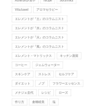
Asherah夕美子
recipe
Soraｍika
VitaJuwel
アロマセラピー
エレメントが『土』のコラムニスト
エレメントが『水』のコラムニスト
エレメントが『火』のコラムニスト
エレメントが『風』のコラムニスト
エレメント・マトリックス
キッチン蒸留
コーヒー
ジェムウォーター
スキンケア
ストレス
セルフケア
ダイエット
ノブ
フラワーエッセンス
メナジェ圭代
レシピ
ローズ
作り方
倉橋睦美
塩