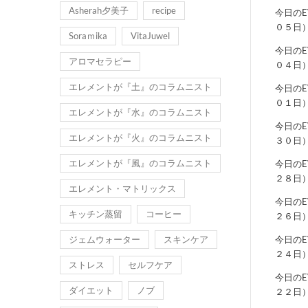
Asherah夕美子
recipe
今日の
０５日
Soraｍika
VitaJuwel
今日の
アロマセラピー
０４日
エレメントが『土』のコラムニスト
今日の
０１日
エレメントが『水』のコラムニスト
今日の
エレメントが『火』のコラムニスト
３０日
エレメントが『風』のコラムニスト
今日の
２８日
エレメント・マトリックス
今日の
キッチン蒸留
コーヒー
２６日
ジェムウォーター
スキンケア
今日の
２４日
ストレス
セルフケア
今日の
ダイエット
ノブ
２２日