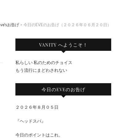
Eve'sお告げ
>
今日のEVEのお告げ（２０２６年０６月２０日）
VANITY へようこそ！
私らしい 私のためのチョイス
もう流行にまどわされない
今日のEVEのお告げ
２０２６年８月０５日
『ヘッドスパ』
今日のポイントはこれ。