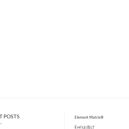
T POSTS
Element Matrix®
Eve'sお告げ