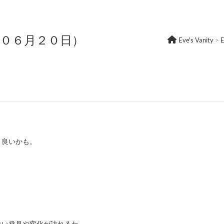
年０６月２０日）
Eve's Vanity
>
と良いかも。
白い発見や変化が訪れるわ。