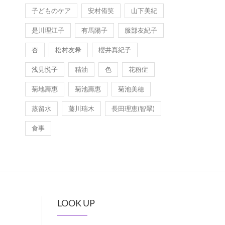
子どものケア
安村侑笑
山下美紀
是川理江子
有馬陽子
服部友紀子
杏
松村友希
櫻井真紀子
浅見悦子
精油
色
花粉症
菊地壽惠
菊池壽惠
菊池美穂
蒸留水
藤川瑞木
長田理恵(智翠)
食事
LOOK UP