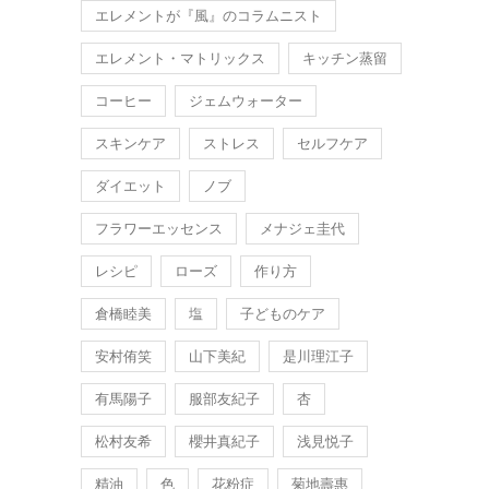
エレメントが『風』のコラムニスト
エレメント・マトリックス
キッチン蒸留
コーヒー
ジェムウォーター
スキンケア
ストレス
セルフケア
ダイエット
ノブ
フラワーエッセンス
メナジェ圭代
レシピ
ローズ
作り方
倉橋睦美
塩
子どものケア
安村侑笑
山下美紀
是川理江子
有馬陽子
服部友紀子
杏
松村友希
櫻井真紀子
浅見悦子
精油
色
花粉症
菊地壽惠