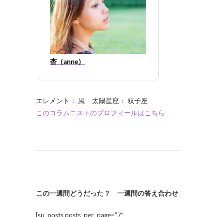
杏（anne）
エレメント： 風 太陽星座： 双子座
このコラムニストのプロフィールはこちら
この一週間どうだった？ 一週間の答え合わせ
[su_posts posts_per_page=”7″