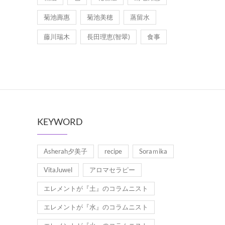
菊池壽惠
菊池美穂
蒸留水
藤川瑞木
長田理恵(智翠)
食事
KEYWORD
Asherah夕美子
recipe
Soraｍika
VitaJuwel
アロマセラピー
エレメントが『土』のコラムニスト
エレメントが『水』のコラムニスト