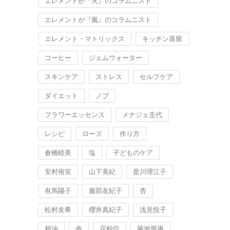
エレメントが『火』のコラムニスト
エレメントが『風』のコラムニスト
エレメント・マトリックス
キッチン蒸留
コーヒー
ジェムウォーター
スキンケア
ストレス
セルフケア
ダイエット
ノブ
フラワーエッセンス
メナジェ圭代
レシピ
ローズ
作り方
倉橋睦美
塩
子どものケア
安村侑笑
山下美紀
是川理江子
有馬陽子
服部友紀子
杏
松村友希
櫻井真紀子
浅見悦子
精油
色
花粉症
菊地壽惠