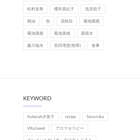
松村友希
櫻井真紀子
浅見悦子
精油
色
花粉症
菊地壽惠
菊池壽惠
菊池美穂
蒸留水
藤川瑞木
長田理恵(智翠)
食事
KEYWORD
Asherah夕美子
recipe
Soraｍika
VitaJuwel
アロマセラピー
エレメントが『土』のコラムニスト