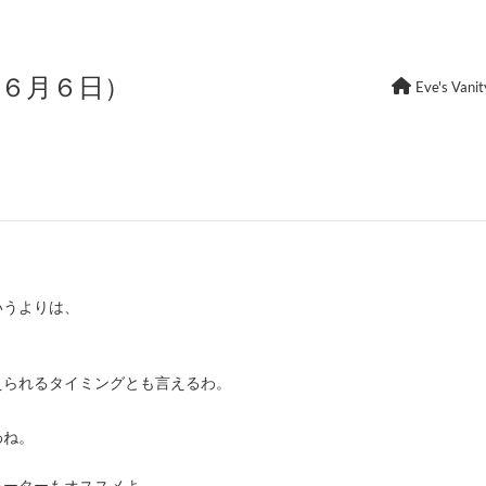
年６月６日）
Eve's Vanit
いうよりは、
えられるタイミングとも言えるわ。
わね。
ォーターもオススメよ。