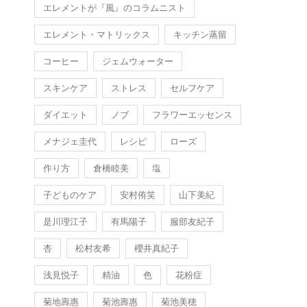
エレメントが『風』のコラムニスト
エレメント・マトリックス
キッチン蒸留
コーヒー
ジェムウォーター
スキンケア
ストレス
セルフケア
ダイエット
ノブ
フラワーエッセンス
メナジェ圭代
レシピ
ローズ
作り方
倉橋睦美
塩
子どものケア
安村侑笑
山下美紀
是川理江子
有馬陽子
服部友紀子
杏
松村友希
櫻井真紀子
浅見悦子
精油
色
花粉症
菊地壽惠
菊池壽惠
菊池美穂