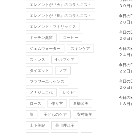
エレメントが『火』のコラムニスト
３０日
エレメントが『風』のコラムニスト
今日の
２８日
エレメント・マトリックス
今日の
キッチン蒸留
コーヒー
２６日
ジェムウォーター
スキンケア
今日の
２４日
ストレス
セルフケア
今日の
ダイエット
ノブ
２２日
今日の
フラワーエッセンス
２０日
メナジェ圭代
レシピ
今日の
ローズ
作り方
倉橋睦美
１８日
塩
子どものケア
安村侑笑
山下美紀
是川理江子