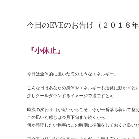
今日のEVEのお告げ（２０１８
『小休止』
今日は全体的に凪いだ海のようなエネルギー。
こんな日はあなたの身体やエネルギーも活発に動かすと
少しクールダウンするイメージで過ごすと○。
時流の変わり目が近いからこそ、今が一番落ち着いて整
この凪いだ感じは今月下旬まで続くから、
何か整理したい物事はこの時期に準備をしておくと良い
アクアマリンなど水系のエネルギーを纏う石のジェムウ