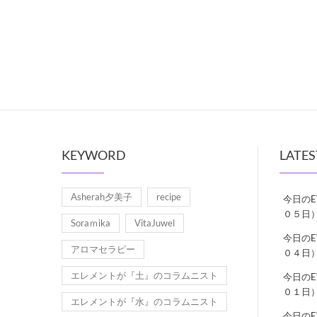
KEYWORD
LATES
Asherah夕美子
recipe
今日の
０５日
Soraｍika
VitaJuwel
今日の
アロマセラピー
０４日
エレメントが『土』のコラムニスト
今日の
０１日
エレメントが『水』のコラムニスト
今日の