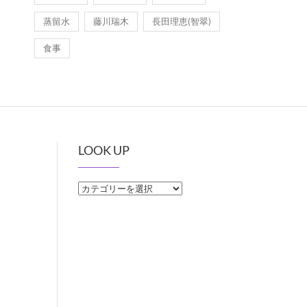
蒸留水
藤川瑞木
長田理恵(智翠)
食事
LOOK UP
LOOK
UP