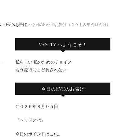
y
>
Eve'sお告げ
>
今日のEVEのお告げ（２０１８年６月６日）
VANITY へようこそ！
私らしい 私のためのチョイス
もう流行にまどわされない
今日のEVEのお告げ
２０２６年８月０５日
『ヘッドスパ』
今日のポイントはこれ。