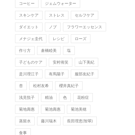
コーヒー
ジェムウォーター
スキンケア
ストレス
セルフケア
ダイエット
ノブ
フラワーエッセンス
メナジェ圭代
レシピ
ローズ
作り方
倉橋睦美
塩
子どものケア
安村侑笑
山下美紀
是川理江子
有馬陽子
服部友紀子
杏
松村友希
櫻井真紀子
浅見悦子
精油
色
花粉症
菊地壽惠
菊池壽惠
菊池美穂
蒸留水
藤川瑞木
長田理恵(智翠)
食事