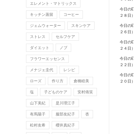
エレメント・マトリックス
今日の
キッチン蒸留
コーヒー
２８日
ジェムウォーター
スキンケア
今日の
２６日
ストレス
セルフケア
今日の
ダイエット
ノブ
２４日
今日の
フラワーエッセンス
２２日
メナジェ圭代
レシピ
今日の
ローズ
作り方
倉橋睦美
２０日
塩
子どものケア
安村侑笑
山下美紀
是川理江子
有馬陽子
服部友紀子
杏
松村友希
櫻井真紀子