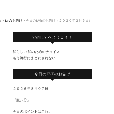
y
>
Eve'sお告げ
>
今日のEVEのお告げ（２０２０年２月６日）
VANITY へようこそ！
私らしい 私のためのチョイス
もう流行にまどわされない
今日のEVEのお告げ
２０２６年８月０７日
『腹八分』
今日のポイントはこれ。