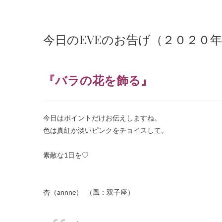
今日のEVEのお告げ（２０２０
『バラの花を飾る
』
今日はポイントだけお伝えしますね。
色は真紅か淡いピンクをチョイスして。
・
素敵な1日を♡
・
・
杏（annne） （風：双子座）