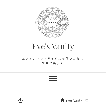
Skip
to
content
Eve's Vanity
エレメントマトリックスを使いこなし
て真に美しく
杏
Eve's Vanity
>
杏