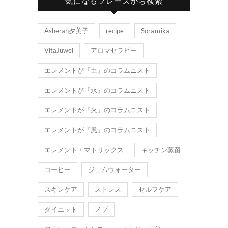
気になるフレーズから検索
Asherah夕美子
recipe
Soraｍika
VitaJuwel
アロマセラピー
エレメントが『土』のコラムニスト
エレメントが『水』のコラムニスト
エレメントが『火』のコラムニスト
エレメントが『風』のコラムニスト
エレメント・マトリックス
キッチン蒸留
コーヒー
ジェムウォーター
スキンケア
ストレス
セルフケア
ダイエット
ノブ