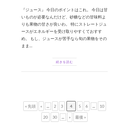
『ジュース』 今日のポイントはこれ。 今日は甘
いものが必要なんだけど、砂糖などの甘味料よ
りも果物の甘さが良いわ。 特にストレートジュ
ースがエネルギーを受け取りやすくておすす
め。 もし、ジュースが苦手なら旬の果物をその
まま…
続きを読む
« 先頭
«
...
2
3
4
5
6
...
10
20
30
...
»
最後 »