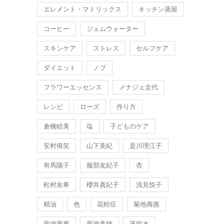
エレメント・マトリックス
キッチン蒸留
コーヒー
ジェムウォーター
スキンケア
ストレス
セルフケア
ダイエット
ノブ
フラワーエッセンス
メナジェ圭代
レシピ
ローズ
作り方
倉橋睦美
塩
子どものケア
安村侑笑
山下美紀
是川理江子
有馬陽子
服部友紀子
杏
松村友希
櫻井真紀子
浅見悦子
精油
色
花粉症
菊地壽惠
菊池壽惠
菊池美穂
蒸留水