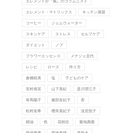
エレメントが『風』のコラムニスト
エレメント・マトリックス
キッチン蒸留
コーヒー
ジェムウォーター
スキンケア
ストレス
セルフケア
ダイエット
ノブ
フラワーエッセンス
メナジェ圭代
レシピ
ローズ
作り方
倉橋睦美
塩
子どものケア
安村侑笑
山下美紀
是川理江子
有馬陽子
服部友紀子
杏
松村友希
櫻井真紀子
浅見悦子
精油
色
花粉症
菊地壽惠
菊池壽惠
菊池美穂
蒸留水