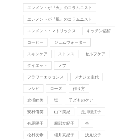
エレメントが『火』のコラムニスト
エレメントが『風』のコラムニスト
エレメント・マトリックス
キッチン蒸留
コーヒー
ジェムウォーター
スキンケア
ストレス
セルフケア
ダイエット
ノブ
フラワーエッセンス
メナジェ圭代
レシピ
ローズ
作り方
倉橋睦美
塩
子どものケア
安村侑笑
山下美紀
是川理江子
有馬陽子
服部友紀子
杏
松村友希
櫻井真紀子
浅見悦子