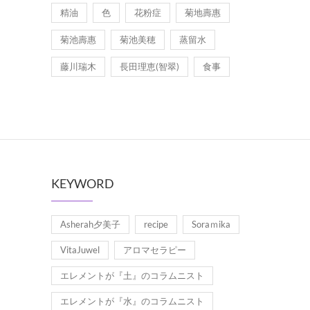
精油
色
花粉症
菊地壽惠
菊池壽惠
菊池美穂
蒸留水
藤川瑞木
長田理恵(智翠)
食事
KEYWORD
Asherah夕美子
recipe
Soraｍika
VitaJuwel
アロマセラピー
エレメントが『土』のコラムニスト
エレメントが『水』のコラムニスト