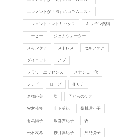
エレメントが『風』のコラムニスト
エレメント・マトリックス
キッチン蒸留
コーヒー
ジェムウォーター
スキンケア
ストレス
セルフケア
ダイエット
ノブ
フラワーエッセンス
メナジェ圭代
レシピ
ローズ
作り方
倉橋睦美
塩
子どものケア
安村侑笑
山下美紀
是川理江子
有馬陽子
服部友紀子
杏
松村友希
櫻井真紀子
浅見悦子