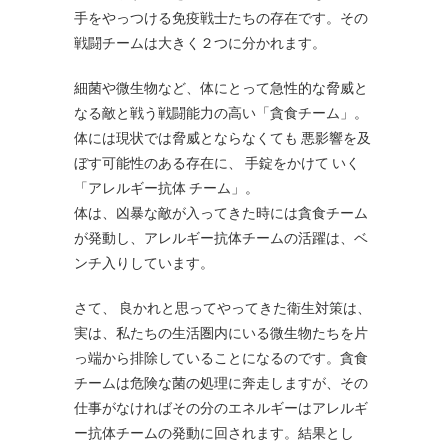
手をやっつける免疫戦士たちの存在です。その
戦闘チームは大きく２つに分かれます。
細菌や微生物など、体にとって急性的な脅威と
なる敵と戦う戦闘能力の高い「貪食チーム」。
体には現状では脅威とならなくても 悪影響を及
ぼす可能性のある存在に、 手錠をかけて いく
「アレルギー抗体 チーム」。
体は、凶暴な敵が入ってきた時には貪食チーム
が発動し、アレルギー抗体チームの活躍は、ベ
ンチ入りしています。
さて、 良かれと思ってやってきた衛生対策は、
実は、私たちの生活圏内にいる微生物たちを片
っ端から排除していることになるのです。貪食
チームは危険な菌の処理に奔走しますが、その
仕事がなければその分のエネルギーはアレルギ
ー抗体チームの発動に回されます。結果とし