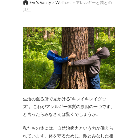
Eve's Vanity
>
Wellness
>
アレルギーと菌との
共生
生活の至る所で見かける“キレイキレイグッ
ズ“。これがアレルギー体質の原因の一つです、
と言ったらみなさんは驚くでしょうか。
私たちの体には、自然治癒力という力が備えら
れています。体を守るために、敵とみなした相