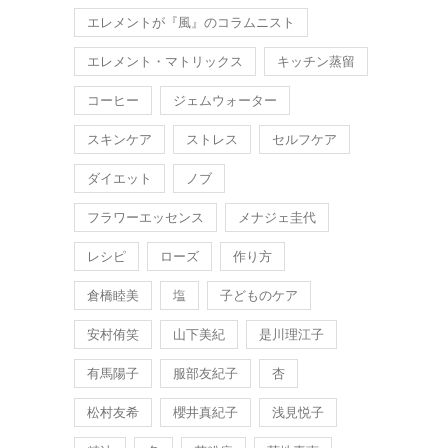
エレメントが『風』のコラムニスト
エレメント・マトリックス
キッチン蒸留
コーヒー
ジェムウォーター
スキンケア
ストレス
セルフケア
ダイエット
ノブ
フラワーエッセンス
メナジェ圭代
レシピ
ローズ
作り方
倉橋睦美
塩
子どものケア
安村侑笑
山下美紀
是川理江子
有馬陽子
服部友紀子
杏
松村友希
櫻井真紀子
浅見悦子