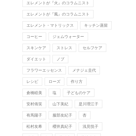
エレメントが『火』のコラムニスト
エレメントが『風』のコラムニスト
エレメント・マトリックス
キッチン蒸留
コーヒー
ジェムウォーター
スキンケア
ストレス
セルフケア
ダイエット
ノブ
フラワーエッセンス
メナジェ圭代
レシピ
ローズ
作り方
倉橋睦美
塩
子どものケア
安村侑笑
山下美紀
是川理江子
有馬陽子
服部友紀子
杏
松村友希
櫻井真紀子
浅見悦子