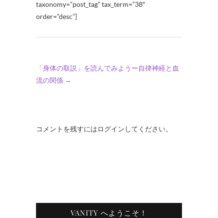
taxonomy=”post_tag” tax_term=”38″
order=”desc”]
「身体の取説」を読んでみようー自律神経と血
流の関係
→
コメントを残すにはログインしてください。
VANITY へようこそ！