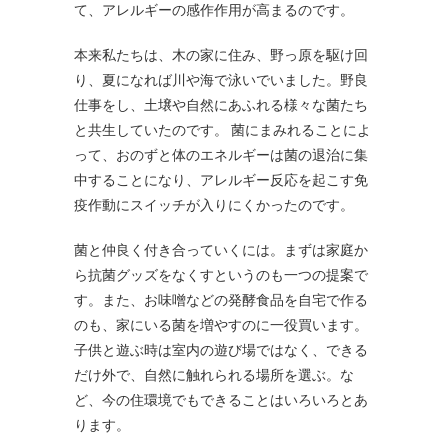
て、アレルギーの感作作用が高まるのです。
本来私たちは、木の家に住み、野っ原を駆け回
り、夏になれば川や海で泳いでいました。野良
仕事をし、土壌や自然にあふれる様々な菌たち
と共生していたのです。 菌にまみれることによ
って、おのずと体のエネルギーは菌の退治に集
中することになり、アレルギー反応を起こす免
疫作動にスイッチが入りにくかったのです。
菌と仲良く付き合っていくには。まずは家庭か
ら抗菌グッズをなくすというのも一つの提案で
す。また、お味噌などの発酵食品を自宅で作る
のも、家にいる菌を増やすのに一役買います。
子供と遊ぶ時は室内の遊び場ではなく、できる
だけ外で、自然に触れられる場所を選ぶ。な
ど、今の住環境でもできることはいろいろとあ
ります。