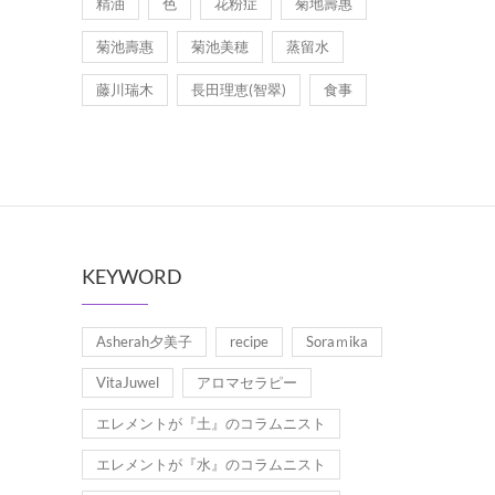
精油
色
花粉症
菊地壽惠
菊池壽惠
菊池美穂
蒸留水
藤川瑞木
長田理恵(智翠)
食事
KEYWORD
Asherah夕美子
recipe
Soraｍika
VitaJuwel
アロマセラピー
エレメントが『土』のコラムニスト
エレメントが『水』のコラムニスト