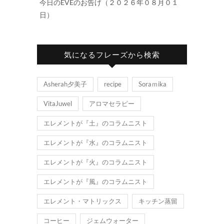
今日のEVEのお告げ（２０２６年０８月０１
日）
気になるフレーズから検索
Asherah夕美子
recipe
Soraｍika
VitaJuwel
アロマセラピー
エレメントが『土』のコラムニスト
エレメントが『水』のコラムニスト
エレメントが『火』のコラムニスト
エレメントが『風』のコラムニスト
エレメント・マトリックス
キッチン蒸留
コーヒー
ジェムウォーター