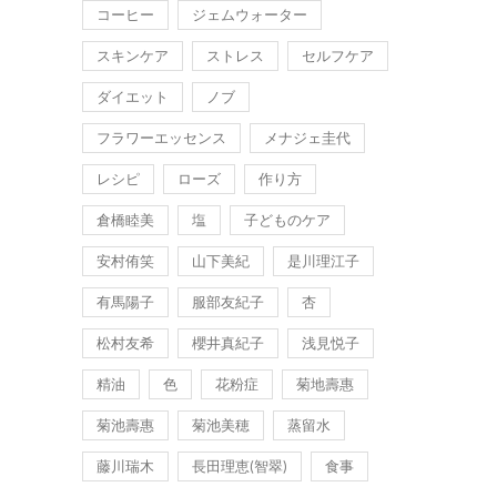
コーヒー
ジェムウォーター
スキンケア
ストレス
セルフケア
ダイエット
ノブ
フラワーエッセンス
メナジェ圭代
レシピ
ローズ
作り方
倉橋睦美
塩
子どものケア
安村侑笑
山下美紀
是川理江子
有馬陽子
服部友紀子
杏
松村友希
櫻井真紀子
浅見悦子
精油
色
花粉症
菊地壽惠
菊池壽惠
菊池美穂
蒸留水
藤川瑞木
長田理恵(智翠)
食事