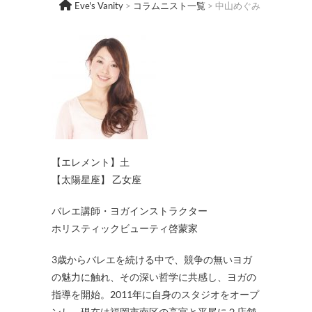
Eve's Vanity
>
コラムニスト一覧
>
中山めぐみ
【エレメント】土
【太陽星座】 乙女座
バレエ講師・ヨガインストラクター
ホリスティックビューティ啓蒙家
3歳からバレエを続ける中で、競争の無いヨガ
の魅力に触れ、その深い哲学に共感し、ヨガの
指導を開始。2011年に自身のスタジオをオープ
ンし、現在は福岡市南区の高宮と平尾に２店舗