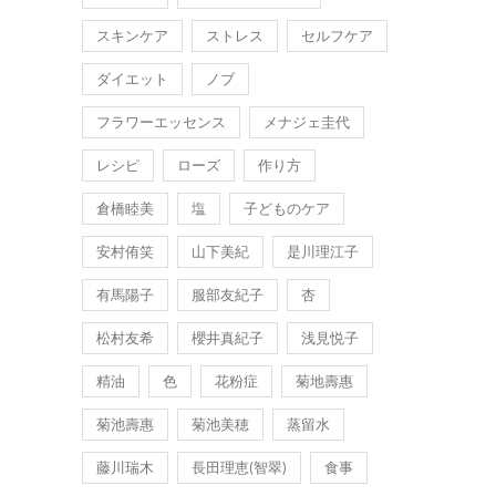
スキンケア
ストレス
セルフケア
ダイエット
ノブ
フラワーエッセンス
メナジェ圭代
レシピ
ローズ
作り方
倉橋睦美
塩
子どものケア
安村侑笑
山下美紀
是川理江子
有馬陽子
服部友紀子
杏
松村友希
櫻井真紀子
浅見悦子
精油
色
花粉症
菊地壽惠
菊池壽惠
菊池美穂
蒸留水
藤川瑞木
長田理恵(智翠)
食事