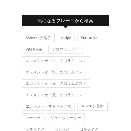
気になるフレーズから検索
Asherah夕美子
recipe
Soraｍika
VitaJuwel
アロマセラピー
エレメントが『土』のコラムニスト
エレメントが『水』のコラムニスト
エレメントが『火』のコラムニスト
エレメントが『風』のコラムニスト
エレメント・マトリックス
キッチン蒸留
コーヒー
ジェムウォーター
スキンケア
ストレス
セルフケア