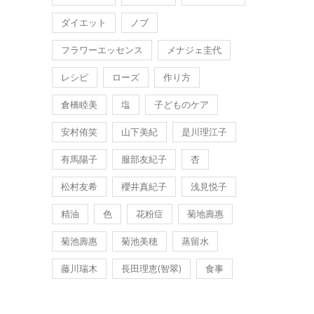
ダイエット
ノブ
フラワーエッセンス
メナジェ圭代
レシピ
ローズ
作り方
倉橋睦美
塩
子どものケア
安村侑笑
山下美紀
是川理江子
有馬陽子
服部友紀子
杏
松村友希
櫻井真紀子
浅見悦子
精油
色
花粉症
菊地壽惠
菊池壽惠
菊池美穂
蒸留水
藤川瑞木
長田理恵(智翠)
食事