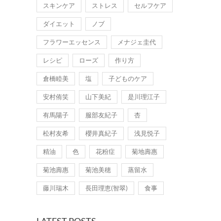
スキンケア
ストレス
セルフケア
ダイエット
ノブ
フラワーエッセンス
メナジェ圭代
レシピ
ローズ
作り方
倉橋睦美
塩
子どものケア
安村侑笑
山下美紀
是川理江子
有馬陽子
服部友紀子
杏
松村友希
櫻井真紀子
浅見悦子
精油
色
花粉症
菊地壽惠
菊池壽惠
菊池美穂
蒸留水
藤川瑞木
長田理恵(智翠)
食事
LATEST POSTS