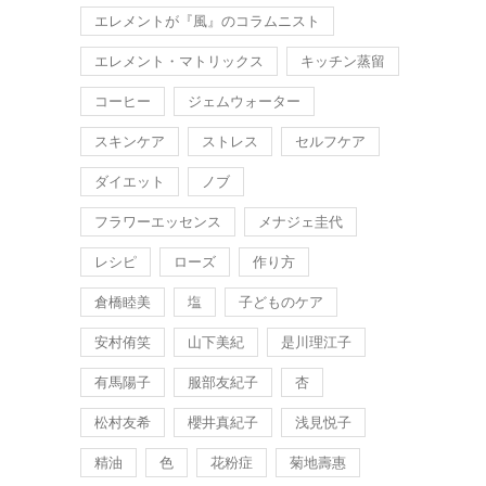
エレメントが『風』のコラムニスト
エレメント・マトリックス
キッチン蒸留
コーヒー
ジェムウォーター
スキンケア
ストレス
セルフケア
ダイエット
ノブ
フラワーエッセンス
メナジェ圭代
レシピ
ローズ
作り方
倉橋睦美
塩
子どものケア
安村侑笑
山下美紀
是川理江子
有馬陽子
服部友紀子
杏
松村友希
櫻井真紀子
浅見悦子
精油
色
花粉症
菊地壽惠