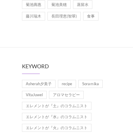
菊池壽惠
菊池美穂
蒸留水
藤川瑞木
長田理恵(智翠)
食事
KEYWORD
Asherah夕美子
recipe
Soraｍika
VitaJuwel
アロマセラピー
エレメントが『土』のコラムニスト
エレメントが『水』のコラムニスト
エレメントが『火』のコラムニスト