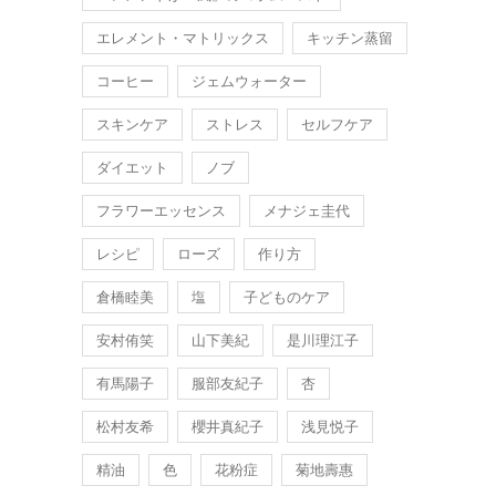
エレメント・マトリックス
キッチン蒸留
コーヒー
ジェムウォーター
スキンケア
ストレス
セルフケア
ダイエット
ノブ
フラワーエッセンス
メナジェ圭代
レシピ
ローズ
作り方
倉橋睦美
塩
子どものケア
安村侑笑
山下美紀
是川理江子
有馬陽子
服部友紀子
杏
松村友希
櫻井真紀子
浅見悦子
精油
色
花粉症
菊地壽惠