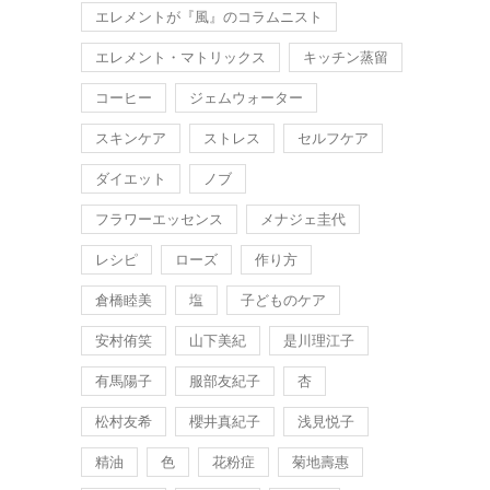
エレメントが『風』のコラムニスト
エレメント・マトリックス
キッチン蒸留
コーヒー
ジェムウォーター
スキンケア
ストレス
セルフケア
ダイエット
ノブ
フラワーエッセンス
メナジェ圭代
レシピ
ローズ
作り方
倉橋睦美
塩
子どものケア
安村侑笑
山下美紀
是川理江子
有馬陽子
服部友紀子
杏
松村友希
櫻井真紀子
浅見悦子
精油
色
花粉症
菊地壽惠