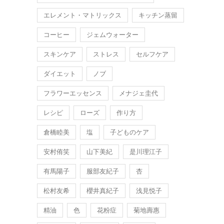
エレメント・マトリックス
キッチン蒸留
コーヒー
ジェムウォーター
スキンケア
ストレス
セルフケア
ダイエット
ノブ
フラワーエッセンス
メナジェ圭代
レシピ
ローズ
作り方
倉橋睦美
塩
子どものケア
安村侑笑
山下美紀
是川理江子
有馬陽子
服部友紀子
杏
松村友希
櫻井真紀子
浅見悦子
精油
色
花粉症
菊地壽惠