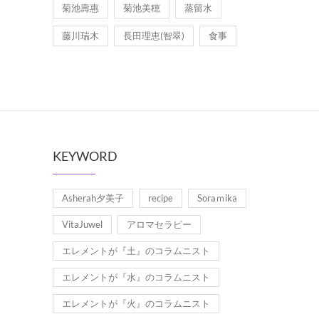
菊池壽惠
菊池美穂
蒸留水
藤川瑞木
長田理恵(智翠)
食事
KEYWORD
Asherah夕美子
recipe
Soraｍika
VitaJuwel
アロマセラピー
エレメントが『土』のコラムニスト
エレメントが『水』のコラムニスト
エレメントが『火』のコラムニスト