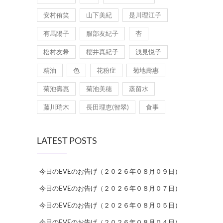
安村侑笑
山下美紀
是川理江子
有馬陽子
服部友紀子
杏
松村友希
櫻井真紀子
浅見悦子
精油
色
花粉症
菊地壽惠
菊池壽惠
菊池美穂
蒸留水
藤川瑞木
長田理恵(智翠)
食事
LATEST POSTS
今日のEVEのお告げ（２０２６年０８月０９日）
今日のEVEのお告げ（２０２６年０８月０７日）
今日のEVEのお告げ（２０２６年０８月０５日）
今日のEVEのお告げ（２０２６年０８月０４日）