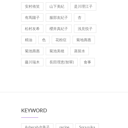
安村侑笑
山下美紀
是川理江子
有馬陽子
服部友紀子
杏
松村友希
櫻井真紀子
浅見悦子
精油
色
花粉症
菊地壽惠
菊池壽惠
菊池美穂
蒸留水
藤川瑞木
長田理恵(智翠)
食事
KEYWORD
Asherah夕美子
recipe
Soraｍika