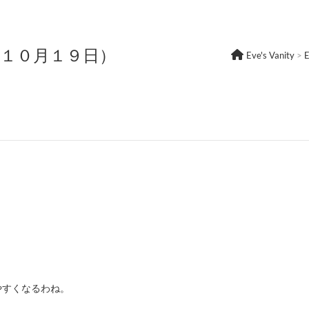
年１０月１９日）
Eve's Vanity
>
やすくなるわね。