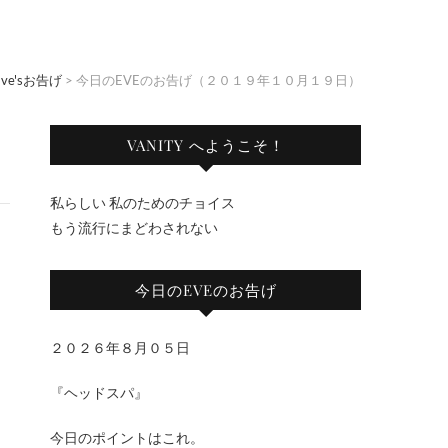
Eve'sお告げ
>
今日のEVEのお告げ（２０１９年１０月１９日）
VANITY へようこそ！
私らしい 私のためのチョイス
もう流行にまどわされない
今日のEVEのお告げ
２０２６年８月０５日
『ヘッドスパ』
今日のポイントはこれ。