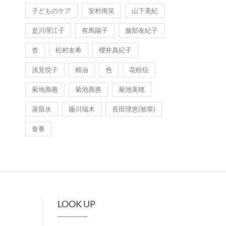
子どものケア
安村侑笑
山下美紀
是川理江子
有馬陽子
服部友紀子
杏
松村友希
櫻井真紀子
浅見悦子
精油
色
花粉症
菊地壽惠
菊池壽惠
菊池美穂
蒸留水
藤川瑞木
長田理恵(智翠)
食事
LOOK UP