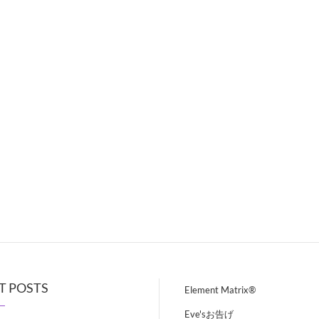
T POSTS
Element Matrix®
Eve'sお告げ