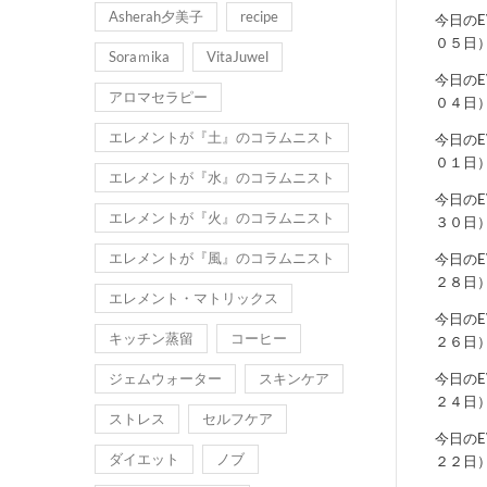
Asherah夕美子
recipe
今日の
０５日
Soraｍika
VitaJuwel
今日の
アロマセラピー
０４日
エレメントが『土』のコラムニスト
今日の
０１日
エレメントが『水』のコラムニスト
今日の
エレメントが『火』のコラムニスト
３０日
エレメントが『風』のコラムニスト
今日の
２８日
エレメント・マトリックス
今日の
キッチン蒸留
コーヒー
２６日
ジェムウォーター
スキンケア
今日の
２４日
ストレス
セルフケア
今日の
ダイエット
ノブ
２２日