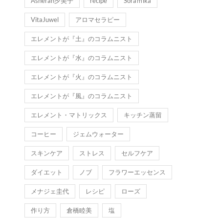
Asherah夕美子
recipe
Soraｍika
VitaJuwel
アロマセラピー
エレメントが『土』のコラムニスト
エレメントが『水』のコラムニスト
エレメントが『火』のコラムニスト
エレメントが『風』のコラムニスト
エレメント・マトリックス
キッチン蒸留
コーヒー
ジェムウォーター
スキンケア
ストレス
セルフケア
ダイエット
ノブ
フラワーエッセンス
メナジェ圭代
レシピ
ローズ
作り方
倉橋睦美
塩