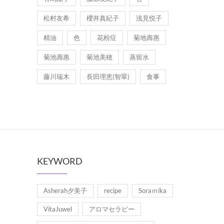
松村友希
櫻井真紀子
浅見悦子
精油
色
花粉症
菊地壽惠
菊池壽惠
菊池美穂
蒸留水
藤川瑞木
長田理恵(智翠)
食事
KEYWORD
Asherah夕美子
recipe
Soraｍika
VitaJuwel
アロマセラピー