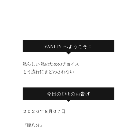
VANITY へようこそ！
私らしい 私のためのチョイス
もう流行にまどわされない
今日のEVEのお告げ
２０２６年８月０７日
『腹八分』