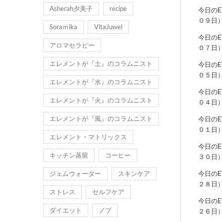
Asherah夕美子
recipe
今日の
０９日
Soraｍika
VitaJuwel
今日の
アロマセラピー
０７日
エレメントが『土』のコラムニスト
今日の
０５日
エレメントが『水』のコラムニスト
今日の
エレメントが『火』のコラムニスト
０４日
エレメントが『風』のコラムニスト
今日の
０１日
エレメント・マトリックス
今日の
キッチン蒸留
コーヒー
３０日
ジェムウォーター
スキンケア
今日の
２８日
ストレス
セルフケア
今日の
ダイエット
ノブ
２６日