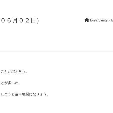
年０６月０２日）
Eve's Vanity
>
ることが増えそう。
ことが多いわ。
てしまうと後々亀裂になりそう。