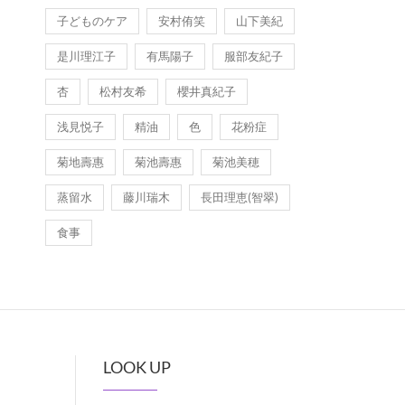
子どものケア
安村侑笑
山下美紀
是川理江子
有馬陽子
服部友紀子
杏
松村友希
櫻井真紀子
浅見悦子
精油
色
花粉症
菊地壽惠
菊池壽惠
菊池美穂
蒸留水
藤川瑞木
長田理恵(智翠)
食事
LOOK UP