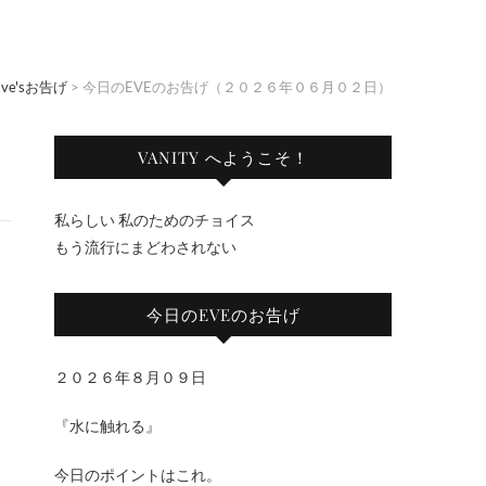
Eve'sお告げ
>
今日のEVEのお告げ（２０２６年０６月０２日）
VANITY へようこそ！
私らしい 私のためのチョイス
もう流行にまどわされない
今日のEVEのお告げ
２０２６年８月０９日
『水に触れる』
今日のポイントはこれ。