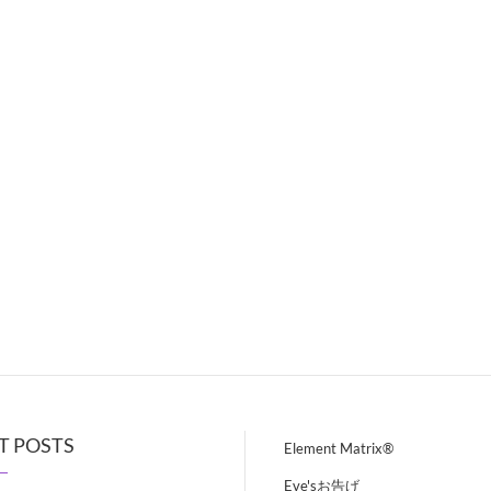
T POSTS
Element Matrix®
Eve'sお告げ