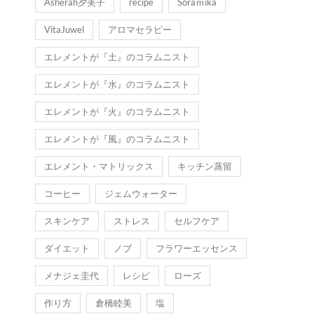
Asherah夕美子
recipe
Soraｍika
VitaJuwel
アロマセラピー
エレメントが『土』のコラムニスト
エレメントが『水』のコラムニスト
エレメントが『火』のコラムニスト
エレメントが『風』のコラムニスト
エレメント・マトリックス
キッチン蒸留
コーヒー
ジェムウォーター
スキンケア
ストレス
セルフケア
ダイエット
ノブ
フラワーエッセンス
メナジェ圭代
レシピ
ローズ
作り方
倉橋睦美
塩