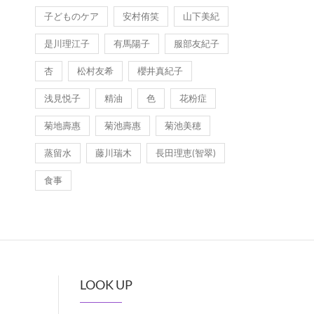
子どものケア
安村侑笑
山下美紀
是川理江子
有馬陽子
服部友紀子
杏
松村友希
櫻井真紀子
浅見悦子
精油
色
花粉症
菊地壽惠
菊池壽惠
菊池美穂
蒸留水
藤川瑞木
長田理恵(智翠)
食事
LOOK UP