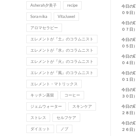
Asherah夕美子
recipe
今日の
０９日
Soraｍika
VitaJuwel
今日の
アロマセラピー
０７日
エレメントが『土』のコラムニスト
今日の
０５日
エレメントが『水』のコラムニスト
今日の
エレメントが『火』のコラムニスト
０４日
エレメントが『風』のコラムニスト
今日の
０１日
エレメント・マトリックス
今日の
キッチン蒸留
コーヒー
３０日
ジェムウォーター
スキンケア
今日の
２８日
ストレス
セルフケア
今日の
ダイエット
ノブ
２６日