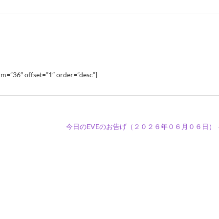
m=”36″ offset=”1″ order=”desc”]
今日のEVEのお告げ（２０２６年０６月０６日）