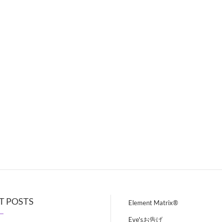
T POSTS
Element Matrix®
Eve'sお告げ