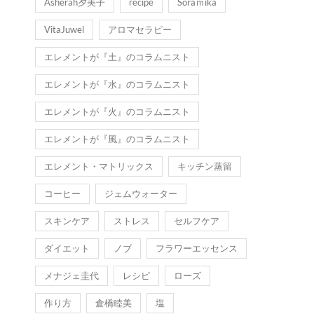
Asherah夕美子
recipe
Soraｍika
VitaJuwel
アロマセラピー
エレメントが『土』のコラムニスト
エレメントが『水』のコラムニスト
エレメントが『火』のコラムニスト
エレメントが『風』のコラムニスト
エレメント・マトリックス
キッチン蒸留
コーヒー
ジェムウォーター
スキンケア
ストレス
セルフケア
ダイエット
ノブ
フラワーエッセンス
メナジェ圭代
レシピ
ローズ
作り方
倉橋睦美
塩