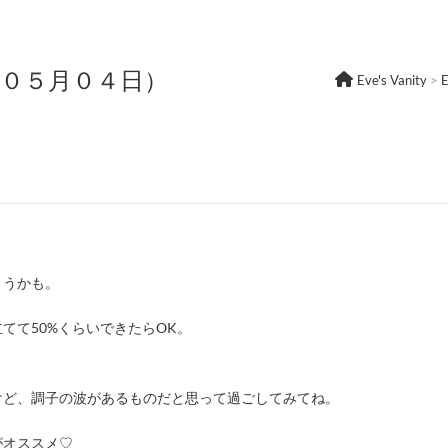
年０５月０４日）
Eve's Vanity
>
まうかも。
てて50%くらいできたらOK。
けど、調子の波があるものだと思って過ごしてみてね。
がオススメ♡