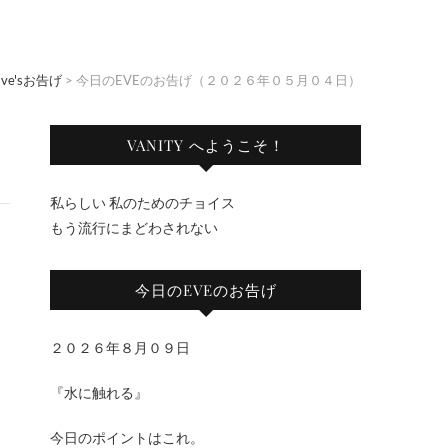
Eve'sお告げ
>
今日のEVEのお告げ（２０２６年０５月０４日）
VANITY へようこそ！
私らしい 私のためのチョイス
もう流行にまどわされない
今日のEVEのお告げ
２０２６年８月０９日
『水に触れる』
今日のポイントはこれ。