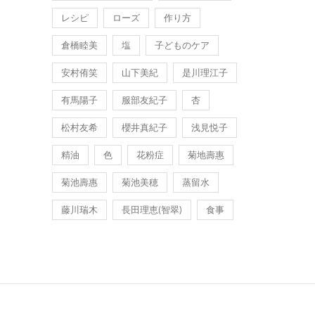
レシピ
ローズ
作り方
倉橋睦美
塩
子どものケア
安村侑笑
山下美紀
是川理江子
有馬陽子
服部友紀子
杏
松村友希
櫻井真紀子
浅見悦子
精油
色
花粉症
菊地壽惠
菊池壽惠
菊池美穂
蒸留水
藤川瑞木
長田理恵(智翠)
食事