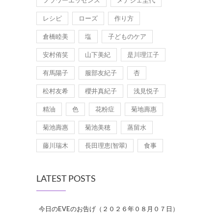
レシピ
ローズ
作り方
倉橋睦美
塩
子どものケア
安村侑笑
山下美紀
是川理江子
有馬陽子
服部友紀子
杏
松村友希
櫻井真紀子
浅見悦子
精油
色
花粉症
菊地壽惠
菊池壽惠
菊池美穂
蒸留水
藤川瑞木
長田理恵(智翠)
食事
LATEST POSTS
今日のEVEのお告げ（２０２６年０８月０７日）