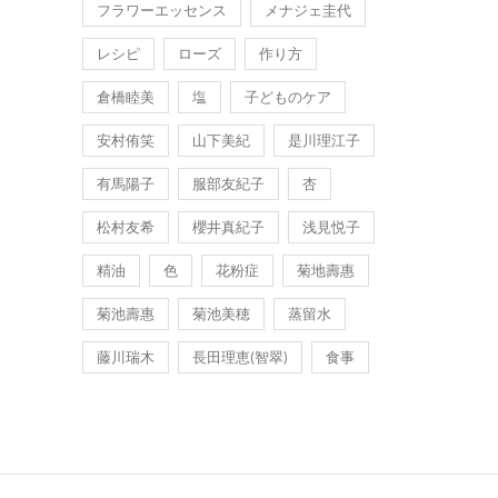
フラワーエッセンス
メナジェ圭代
レシピ
ローズ
作り方
倉橋睦美
塩
子どものケア
安村侑笑
山下美紀
是川理江子
有馬陽子
服部友紀子
杏
松村友希
櫻井真紀子
浅見悦子
精油
色
花粉症
菊地壽惠
菊池壽惠
菊池美穂
蒸留水
藤川瑞木
長田理恵(智翠)
食事