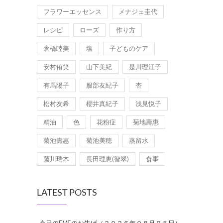
フラワーエッセンス
メナジェ圭代
レシピ
ローズ
作り方
倉橋睦美
塩
子どものケア
安村侑笑
山下美紀
是川理江子
有馬陽子
服部友紀子
杏
松村友希
櫻井真紀子
浅見悦子
精油
色
花粉症
菊地壽惠
菊池壽惠
菊池美穂
蒸留水
藤川瑞木
長田理恵(智翠)
食事
LATEST POSTS
今日のEVEのお告げ（２０２６年０８月０５日）