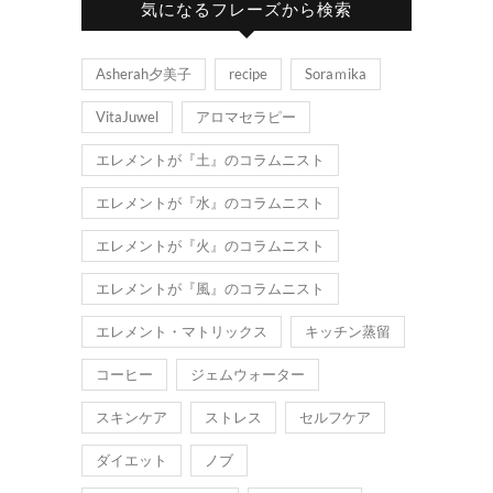
気になるフレーズから検索
Asherah夕美子
recipe
Soraｍika
VitaJuwel
アロマセラピー
エレメントが『土』のコラムニスト
エレメントが『水』のコラムニスト
エレメントが『火』のコラムニスト
エレメントが『風』のコラムニスト
エレメント・マトリックス
キッチン蒸留
コーヒー
ジェムウォーター
スキンケア
ストレス
セルフケア
ダイエット
ノブ