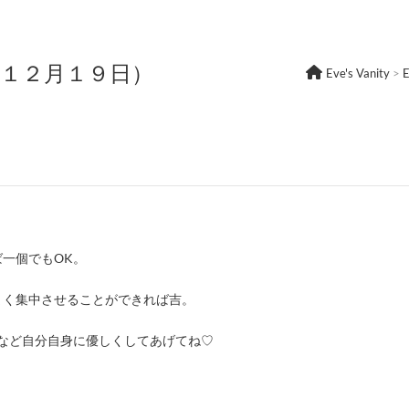
年１２月１９日）
Eve's Vanity
>
一個でもOK。
まく集中させることができれば吉。
など自分自身に優しくしてあげてね♡