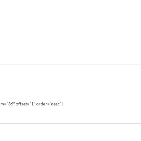
m=”36″ offset=”1″ order=”desc”]