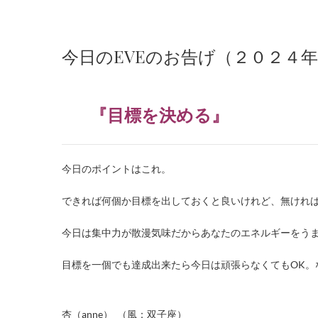
今日のEVEのお告げ（２０２４
『目標を決める』
今日のポイントはこれ。
できれば何個か目標を出しておくと良いけれど、無ければ
今日は集中力が散漫気味だからあなたのエネルギーをう
目標を一個でも達成出来たら今日は頑張らなくてもOK。
・
杏（anne） （風：双子座）