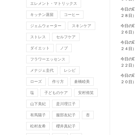
エレメント・マトリックス
今日の
キッチン蒸留
コーヒー
２８日
ジェムウォーター
スキンケア
今日の
２６日
ストレス
セルフケア
今日の
ダイエット
ノブ
２４日
今日の
フラワーエッセンス
２２日
メナジェ圭代
レシピ
今日の
ローズ
作り方
倉橋睦美
２０日
塩
子どものケア
安村侑笑
山下美紀
是川理江子
有馬陽子
服部友紀子
杏
松村友希
櫻井真紀子