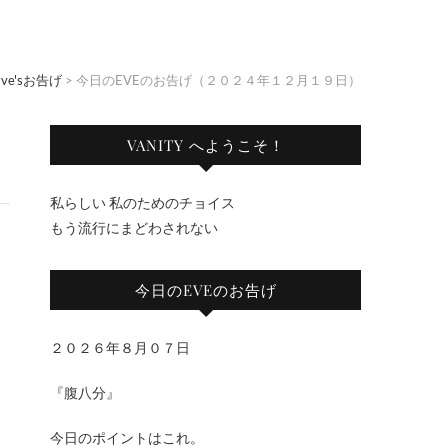
Eve'sお告げ
>
今日のEVEのお告げ（２０２４年１２月１９日）
VANITY へようこそ！
私らしい 私のためのチョイス
もう流行にまどわされない
今日のEVEのお告げ
２０２６年８月０７日
『腹八分』
今日のポイントはこれ。