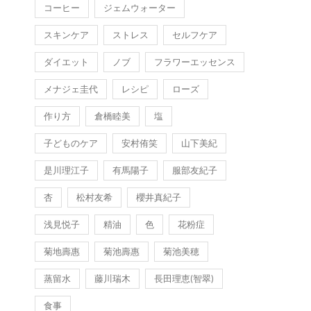
コーヒー
ジェムウォーター
スキンケア
ストレス
セルフケア
ダイエット
ノブ
フラワーエッセンス
メナジェ圭代
レシピ
ローズ
作り方
倉橋睦美
塩
子どものケア
安村侑笑
山下美紀
是川理江子
有馬陽子
服部友紀子
杏
松村友希
櫻井真紀子
浅見悦子
精油
色
花粉症
菊地壽惠
菊池壽惠
菊池美穂
蒸留水
藤川瑞木
長田理恵(智翠)
食事