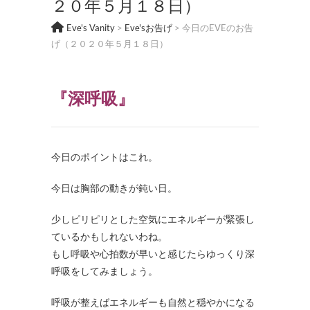
２０年５月１８日）
Eve's Vanity
>
Eve'sお告げ
>
今日のEVEのお告
げ（２０２０年５月１８日）
『深呼吸
』
今日のポイントはこれ。
今日は胸部の動きが鈍い日。
少しピリピリとした空気にエネルギーが緊張し
ているかもしれないわね。
もし呼吸や心拍数が早いと感じたらゆっくり深
呼吸をしてみましょう。
呼吸が整えばエネルギーも自然と穏やかになる