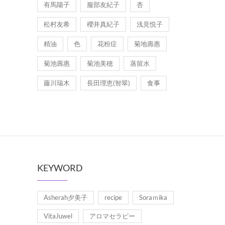
有馬陽子
服部友紀子
杏
松村友希
櫻井真紀子
浅見悦子
精油
色
花粉症
菊地壽惠
菊池壽惠
菊池美穂
蒸留水
藤川瑞木
長田理恵(智翠)
食事
KEYWORD
Asherah夕美子
recipe
Soraｍika
VitaJuwel
アロマセラピー