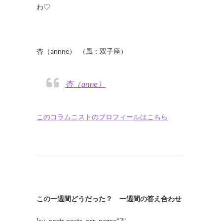
わ
♡
杏（annne） （風：双子座）
杏（anne）
このコラムニストのプロフィールはこちら
この一週間どうだった？ 一週間の答え合わせ
[su_posts posts_per_page=”7″