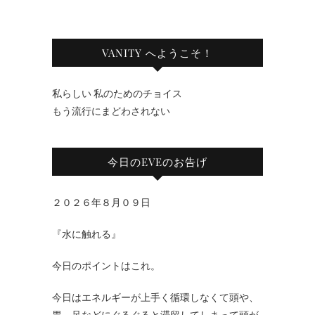
VANITY へようこそ！
私らしい 私のためのチョイス
もう流行にまどわされない
今日のEVEのお告げ
２０２６年８月０９日
『水に触れる』
今日のポイントはこれ。
今日はエネルギーが上手く循環しなくて頭や、
胃、足などにぐるぐると滞留してしまって頭が