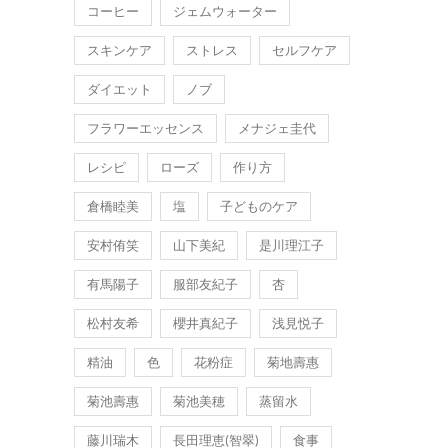
コーヒー
ジェムウォーター
スキンケア
ストレス
セルフケア
ダイエット
ノブ
フラワーエッセンス
メナジェ圭代
レシピ
ローズ
作り方
倉橋睦美
塩
子どものケア
安村侑笑
山下美紀
是川理江子
有馬陽子
服部友紀子
杏
松村友希
櫻井真紀子
浅見悦子
精油
色
花粉症
菊地壽惠
菊池壽惠
菊池美穂
蒸留水
藤川瑞木
長田理恵(智翠)
食事