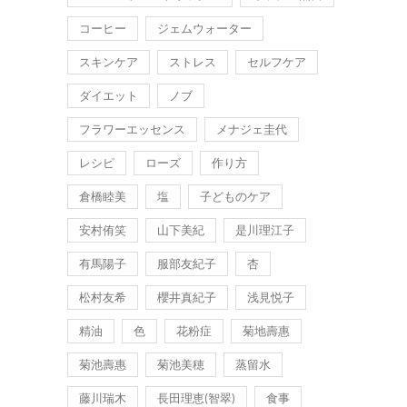
コーヒー
ジェムウォーター
スキンケア
ストレス
セルフケア
ダイエット
ノブ
フラワーエッセンス
メナジェ圭代
レシピ
ローズ
作り方
倉橋睦美
塩
子どものケア
安村侑笑
山下美紀
是川理江子
有馬陽子
服部友紀子
杏
松村友希
櫻井真紀子
浅見悦子
精油
色
花粉症
菊地壽惠
菊池壽惠
菊池美穂
蒸留水
藤川瑞木
長田理恵(智翠)
食事