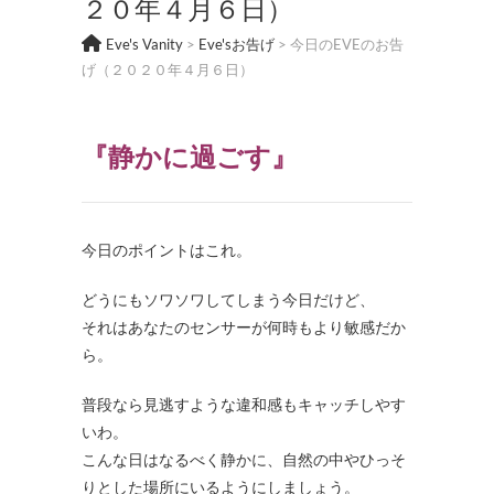
２０年４月６日）
Eve's Vanity
>
Eve'sお告げ
>
今日のEVEのお告
げ（２０２０年４月６日）
『静かに過ごす
』
今日のポイントはこれ。
どうにもソワソワしてしまう今日だけど、
それはあなたのセンサーが何時もより敏感だか
ら。
普段なら見逃すような違和感もキャッチしやす
いわ。
こんな日はなるべく静かに、自然の中やひっそ
りとした場所にいるようにしましょう。