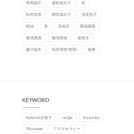
有馬陽子
服部友紀子
杏
松村友希
櫻井真紀子
浅見悦子
精油
色
花粉症
菊地壽惠
菊池壽惠
菊池美穂
蒸留水
藤川瑞木
長田理恵(智翠)
食事
KEYWORD
Asherah夕美子
recipe
Soraｍika
VitaJuwel
アロマセラピー