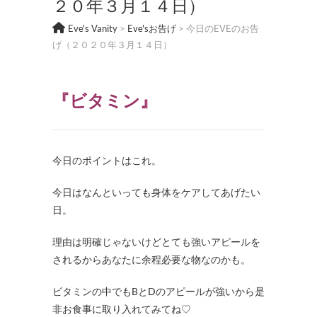
２０年３月１４日）
Eve's Vanity
>
Eve'sお告げ
>
今日のEVEのお告
げ（２０２０年３月１４日）
『ビタミン
』
今日のポイントはこれ。
今日はなんといっても身体をケアしてあげたい
日。
理由は明確じゃないけどとても強いアピールを
されるからあなたに余程必要な物なのかも。
ビタミンの中でも
B
と
D
のアピールが強いから是
非お食事に取り入れてみてね
♡