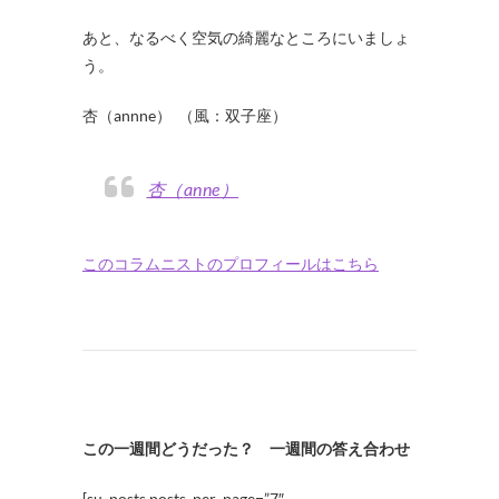
あと、なるべく空気の綺麗なところにいましょ
う。
杏（annne） （風：双子座）
杏（anne）
このコラムニストのプロフィールはこちら
この一週間どうだった？ 一週間の答え合わせ
[su_posts posts_per_page=”7″