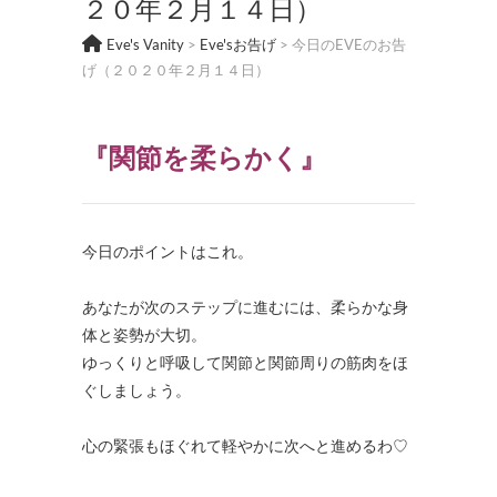
２０年２月１４日）
Eve's Vanity
>
Eve'sお告げ
>
今日のEVEのお告
げ（２０２０年２月１４日）
『関節を柔らかく
』
今日のポイントはこれ。
/
あなたが次のステップに進むには、柔らかな身
体と姿勢が大切。
ゆっくりと呼吸して関節と関節周りの筋肉をほ
ぐしましょう。
/
心の緊張もほぐれて軽やかに次へと進めるわ♡
・