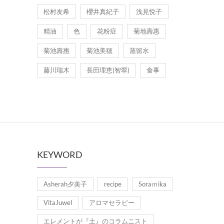
松村友希
櫻井真紀子
浅見悦子
精油
色
花粉症
菊地壽惠
菊池壽惠
菊池美穂
蒸留水
藤川瑞木
長田理恵(智翠)
食事
KEYWORD
Asherah夕美子
recipe
Soraｍika
VitaJuwel
アロマセラピー
エレメントが『土』のコラムニスト