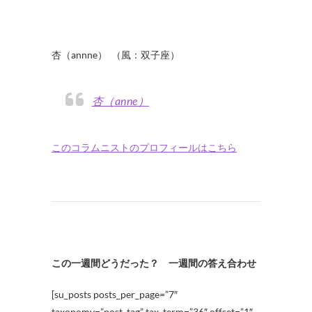
・
・
・
杏（annne） （風：双子座）
杏（anne）
このコラムニストのプロフィールはこちら
この一週間どうだった？ 一週間の答え合わせ
[su_posts posts_per_page=”7″
taxonomy=”post_tag” tax_term=”36″ offset=”1″