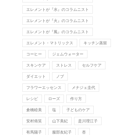
エレメントが『水』のコラムニスト
エレメントが『火』のコラムニスト
エレメントが『風』のコラムニスト
エレメント・マトリックス
キッチン蒸留
コーヒー
ジェムウォーター
スキンケア
ストレス
セルフケア
ダイエット
ノブ
フラワーエッセンス
メナジェ圭代
レシピ
ローズ
作り方
倉橋睦美
塩
子どものケア
安村侑笑
山下美紀
是川理江子
有馬陽子
服部友紀子
杏