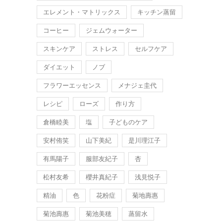
エレメント・マトリックス
キッチン蒸留
コーヒー
ジェムウォーター
スキンケア
ストレス
セルフケア
ダイエット
ノブ
フラワーエッセンス
メナジェ圭代
レシピ
ローズ
作り方
倉橋睦美
塩
子どものケア
安村侑笑
山下美紀
是川理江子
有馬陽子
服部友紀子
杏
松村友希
櫻井真紀子
浅見悦子
精油
色
花粉症
菊地壽惠
菊池壽惠
菊池美穂
蒸留水