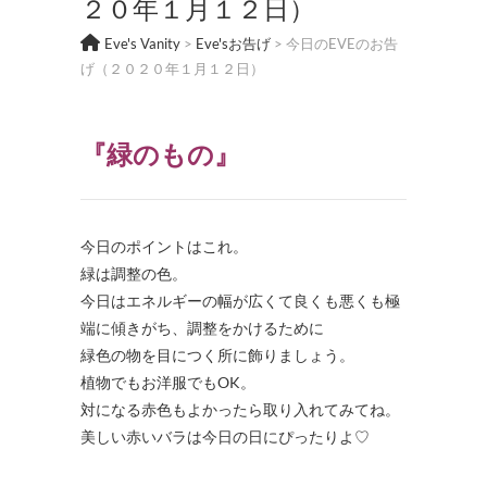
２０年１月１２日）
Eve's Vanity
>
Eve'sお告げ
>
今日のEVEのお告
げ（２０２０年１月１２日）
『緑のもの
』
今日のポイントはこれ。
緑は調整の色。
今日はエネルギーの幅が広くて良くも悪くも極
端に傾きがち、調整をかけるために
緑色の物を目につく所に飾りましょう。
植物でもお洋服でもOK。
対になる赤色もよかったら取り入れてみてね。
美しい赤いバラは今日の日にぴったりよ♡
・