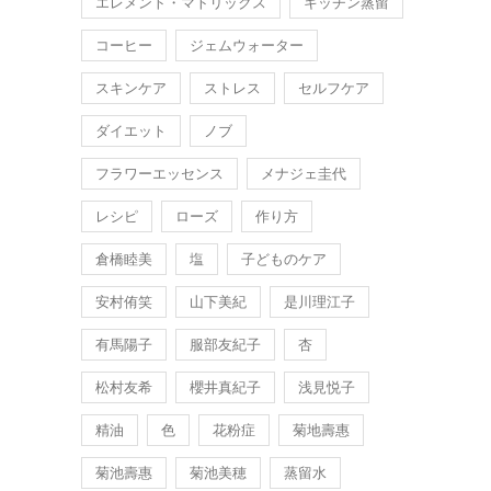
エレメント・マトリックス
キッチン蒸留
コーヒー
ジェムウォーター
スキンケア
ストレス
セルフケア
ダイエット
ノブ
フラワーエッセンス
メナジェ圭代
レシピ
ローズ
作り方
倉橋睦美
塩
子どものケア
安村侑笑
山下美紀
是川理江子
有馬陽子
服部友紀子
杏
松村友希
櫻井真紀子
浅見悦子
精油
色
花粉症
菊地壽惠
菊池壽惠
菊池美穂
蒸留水