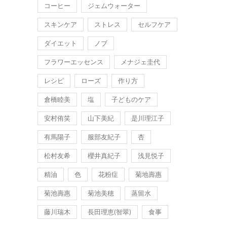
コーヒー
ジェムウォーター
スキンケア
ストレス
セルフケア
ダイエット
ノブ
フラワーエッセンス
メナジェ圭代
レシピ
ローズ
作り方
倉橋睦美
塩
子どものケア
安村侑笑
山下美紀
是川理江子
有馬陽子
服部友紀子
杏
松村友希
櫻井真紀子
浅見悦子
精油
色
花粉症
菊地壽惠
菊池壽惠
菊池美穂
蒸留水
藤川瑞木
長田理恵(智翠)
食事