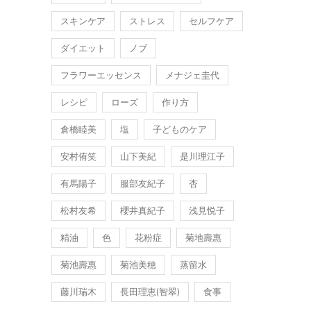
スキンケア
ストレス
セルフケア
ダイエット
ノブ
フラワーエッセンス
メナジェ圭代
レシピ
ローズ
作り方
倉橋睦美
塩
子どものケア
安村侑笑
山下美紀
是川理江子
有馬陽子
服部友紀子
杏
松村友希
櫻井真紀子
浅見悦子
精油
色
花粉症
菊地壽惠
菊池壽惠
菊池美穂
蒸留水
藤川瑞木
長田理恵(智翠)
食事