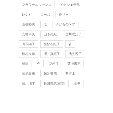
フラワーエッセンス
メナジェ圭代
レシピ
ローズ
作り方
倉橋睦美
塩
子どものケア
安村侑笑
山下美紀
是川理江子
有馬陽子
服部友紀子
杏
松村友希
櫻井真紀子
浅見悦子
精油
色
花粉症
菊地壽惠
菊池壽惠
菊池美穂
蒸留水
藤川瑞木
長田理恵(智翠)
食事