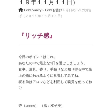
１９年１１月１１日）
Eve's Vanity
>
Eve'sお告げ
>
今日のEVEのお告
げ（２０１９年１１月１１日）
『リッチ感』
今日のポイントはこれ。
あなたの中で最上な1日を過ごしましょう。
食事、道具、香り、手触りなど知り得る中で最
上の物に触れるように意識してみてね。
寝る前はアロマなどを利用して嗅覚を使ってね
♡
杏（annne） （風：双子座）