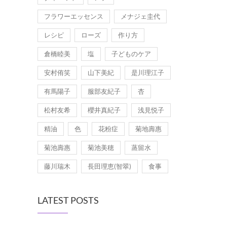
フラワーエッセンス
メナジェ圭代
レシピ
ローズ
作り方
倉橋睦美
塩
子どものケア
安村侑笑
山下美紀
是川理江子
有馬陽子
服部友紀子
杏
松村友希
櫻井真紀子
浅見悦子
精油
色
花粉症
菊地壽惠
菊池壽惠
菊池美穂
蒸留水
藤川瑞木
長田理恵(智翠)
食事
LATEST POSTS