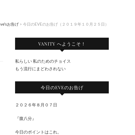
Eve'sお告げ
>
今日のEVEのお告げ（２０１９年１０月２５日）
VANITY へようこそ！
私らしい 私のためのチョイス
もう流行にまどわされない
今日のEVEのお告げ
２０２６年８月０７日
『腹八分』
今日のポイントはこれ。