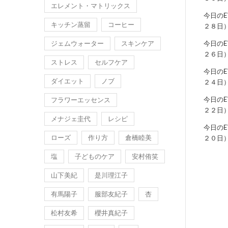
エレメント・マトリックス
今日の
キッチン蒸留
コーヒー
２８日
ジェムウォーター
スキンケア
今日の
２６日
ストレス
セルフケア
今日の
ダイエット
ノブ
２４日
今日の
フラワーエッセンス
２２日
メナジェ圭代
レシピ
今日の
ローズ
作り方
倉橋睦美
２０日
塩
子どものケア
安村侑笑
山下美紀
是川理江子
有馬陽子
服部友紀子
杏
松村友希
櫻井真紀子