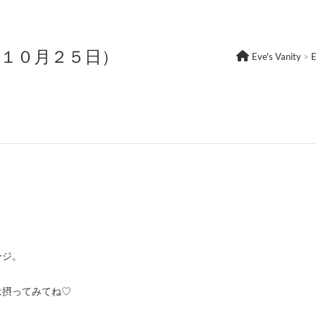
年１０月２５日）
Eve's Vanity
>
ージ。
は摂ってみてね♡