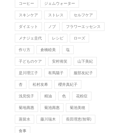
コーヒー
ジェムウォーター
スキンケア
ストレス
セルフケア
ダイエット
ノブ
フラワーエッセンス
メナジェ圭代
レシピ
ローズ
作り方
倉橋睦美
塩
子どものケア
安村侑笑
山下美紀
是川理江子
有馬陽子
服部友紀子
杏
松村友希
櫻井真紀子
浅見悦子
精油
色
花粉症
菊地壽惠
菊池壽惠
菊池美穂
蒸留水
藤川瑞木
長田理恵(智翠)
食事