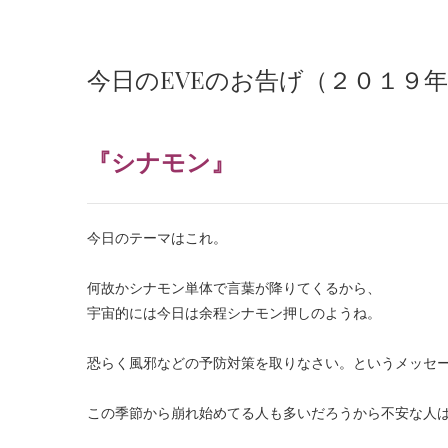
今日のEVEのお告げ（２０１９
『シナモン』
今日のテーマはこれ。
・
何故かシナモン単体で言葉が降りてくるから、
宇宙的には今日は余程シナモン押しのようね。
・
恐らく風邪などの予防対策を取りなさい。というメッセ
・
この季節から崩れ始めてる人も多いだろうから不安な人
・