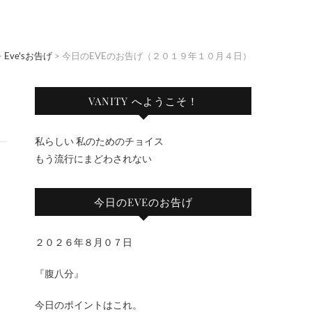
>
Eve'sお告げ
>
今日のEVEのお告げ（２０１９年１０月４日）
VANITY へようこそ！
私らしい 私のためのチョイス
もう流行にまどわされない
今日のEVEのお告げ
２０２６年８月０７日
『腹八分』
今日のポイントはこれ。