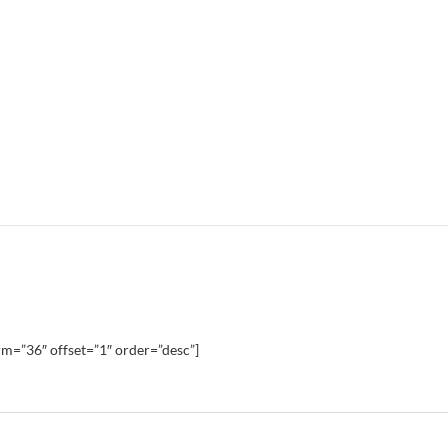
m=”36″ offset=”1″ order=”desc”]