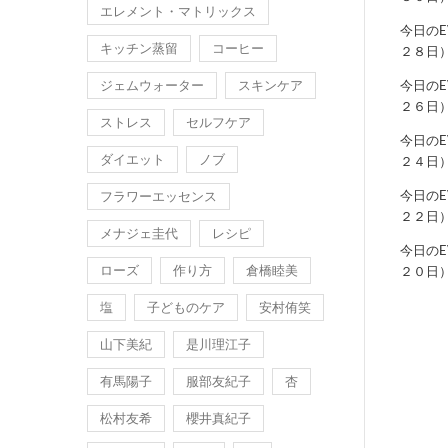
エレメント・マトリックス
今日の
キッチン蒸留
コーヒー
２８日
ジェムウォーター
スキンケア
今日の
２６日
ストレス
セルフケア
今日の
ダイエット
ノブ
２４日
今日の
フラワーエッセンス
２２日
メナジェ圭代
レシピ
今日の
ローズ
作り方
倉橋睦美
２０日
塩
子どものケア
安村侑笑
山下美紀
是川理江子
有馬陽子
服部友紀子
杏
松村友希
櫻井真紀子