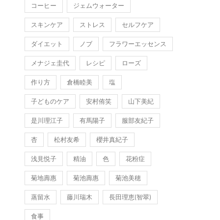
コーヒー
ジェムウォーター
スキンケア
ストレス
セルフケア
ダイエット
ノブ
フラワーエッセンス
メナジェ圭代
レシピ
ローズ
作り方
倉橋睦美
塩
子どものケア
安村侑笑
山下美紀
是川理江子
有馬陽子
服部友紀子
杏
松村友希
櫻井真紀子
浅見悦子
精油
色
花粉症
菊地壽惠
菊池壽惠
菊池美穂
蒸留水
藤川瑞木
長田理恵(智翠)
食事