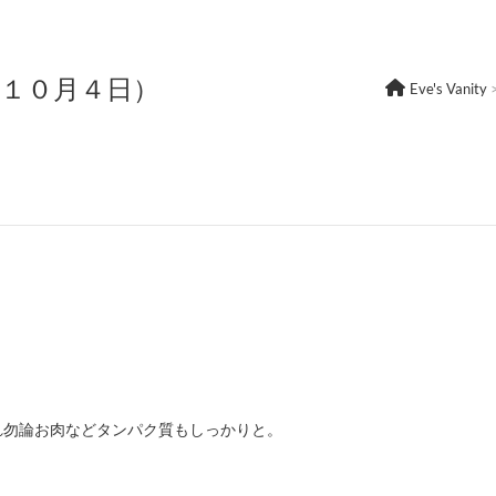
年１０月４日）
Eve's Vanity
れ勿論お肉などタンパク質もしっかりと。