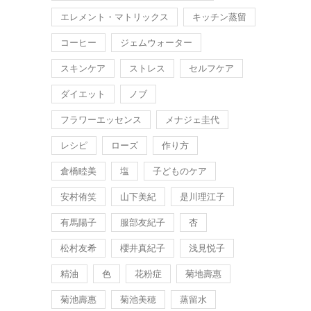
エレメント・マトリックス
キッチン蒸留
コーヒー
ジェムウォーター
スキンケア
ストレス
セルフケア
ダイエット
ノブ
フラワーエッセンス
メナジェ圭代
レシピ
ローズ
作り方
倉橋睦美
塩
子どものケア
安村侑笑
山下美紀
是川理江子
有馬陽子
服部友紀子
杏
松村友希
櫻井真紀子
浅見悦子
精油
色
花粉症
菊地壽惠
菊池壽惠
菊池美穂
蒸留水