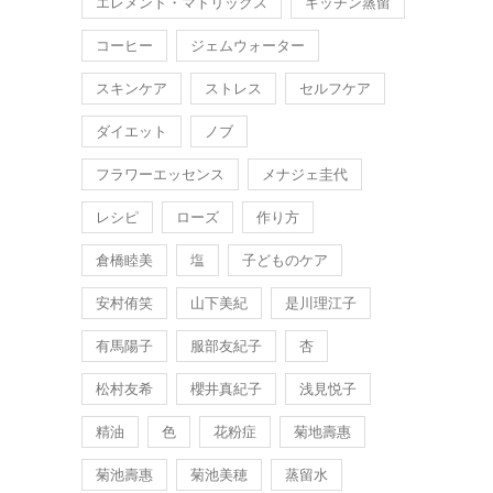
エレメント・マトリックス
キッチン蒸留
コーヒー
ジェムウォーター
スキンケア
ストレス
セルフケア
ダイエット
ノブ
フラワーエッセンス
メナジェ圭代
レシピ
ローズ
作り方
倉橋睦美
塩
子どものケア
安村侑笑
山下美紀
是川理江子
有馬陽子
服部友紀子
杏
松村友希
櫻井真紀子
浅見悦子
精油
色
花粉症
菊地壽惠
菊池壽惠
菊池美穂
蒸留水