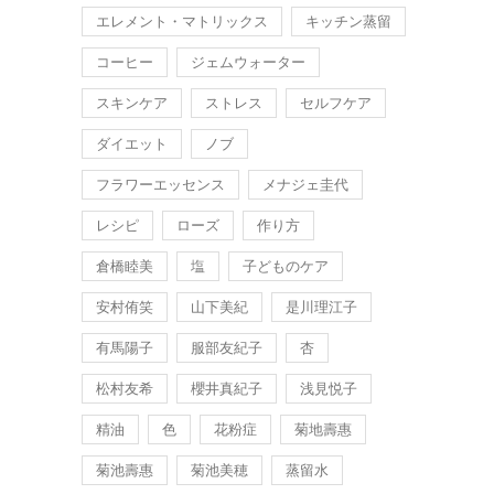
エレメント・マトリックス
キッチン蒸留
コーヒー
ジェムウォーター
スキンケア
ストレス
セルフケア
ダイエット
ノブ
フラワーエッセンス
メナジェ圭代
レシピ
ローズ
作り方
倉橋睦美
塩
子どものケア
安村侑笑
山下美紀
是川理江子
有馬陽子
服部友紀子
杏
松村友希
櫻井真紀子
浅見悦子
精油
色
花粉症
菊地壽惠
菊池壽惠
菊池美穂
蒸留水