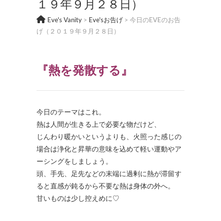
１９年９月２８日）
Eve's Vanity
>
Eve'sお告げ
>
今日のEVEのお告
げ（２０１９年９月２８日）
『熱を発散する』
今日のテーマはこれ。
熱は人間が生きる上で必要な物だけど、
じんわり暖かいというよりも、火照った感じの
場合は浄化と昇華の意味を込めて軽い運動やア
ーシングをしましょう。
頭、手先、足先などの末端に過剰に熱が滞留す
ると直感が鈍るから不要な熱は身体の外へ。
甘いものは少し控えめに♡