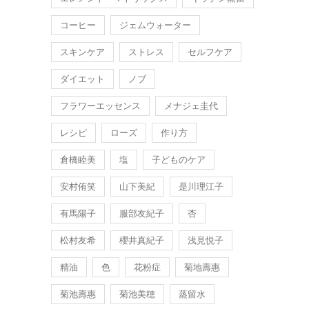
コーヒー
ジェムウォーター
スキンケア
ストレス
セルフケア
ダイエット
ノブ
フラワーエッセンス
メナジェ圭代
レシピ
ローズ
作り方
倉橋睦美
塩
子どものケア
安村侑笑
山下美紀
是川理江子
有馬陽子
服部友紀子
杏
松村友希
櫻井真紀子
浅見悦子
精油
色
花粉症
菊地壽惠
菊池壽惠
菊池美穂
蒸留水