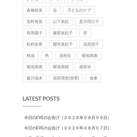
倉橋睦美
塩
子どものケア
安村侑笑
山下美紀
是川理江子
有馬陽子
服部友紀子
杏
松村友希
櫻井真紀子
浅見悦子
精油
色
花粉症
菊地壽惠
菊池壽惠
菊池美穂
蒸留水
藤川瑞木
長田理恵(智翠)
食事
LATEST POSTS
今日のEVEのお告げ（２０２６年０８月０９日）
今日のEVEのお告げ（２０２６年０８月０７日）