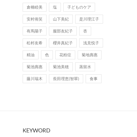
倉橋睦美
塩
子どものケア
安村侑笑
山下美紀
是川理江子
有馬陽子
服部友紀子
杏
松村友希
櫻井真紀子
浅見悦子
精油
色
花粉症
菊地壽惠
菊池壽惠
菊池美穂
蒸留水
藤川瑞木
長田理恵(智翠)
食事
KEYWORD