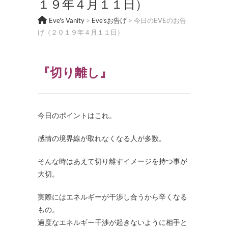
１９年４月１１日）
Eve's Vanity
>
Eve'sお告げ
>
今日のEVEのお告
げ（２０１９年４月１１日）
『切り離し』
今日のポイントはこれ。
感情の境界線が取れなくなる人が多数。
そんな時はあえて切り離すイメージを持つ事が
大切。
実際にはエネルギーが干渉し合うから辛くなる
もの。
過度なエネルギー干渉が起きないように相手と