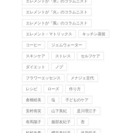
エレメントが『水』のコラムニスト
エレメントが『火』のコラムニスト
エレメントが『風』のコラムニスト
エレメント・マトリックス
キッチン蒸留
コーヒー
ジェムウォーター
スキンケア
ストレス
セルフケア
ダイエット
ノブ
フラワーエッセンス
メナジェ圭代
レシピ
ローズ
作り方
倉橋睦美
塩
子どものケア
安村侑笑
山下美紀
是川理江子
有馬陽子
服部友紀子
杏
松村友希
櫻井真紀子
浅見悦子