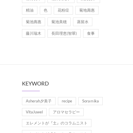
精油
色
花粉症
菊地壽惠
菊池壽惠
菊池美穂
蒸留水
藤川瑞木
長田理恵(智翠)
食事
KEYWORD
Asherah夕美子
recipe
Soraｍika
VitaJuwel
アロマセラピー
エレメントが『土』のコラムニスト