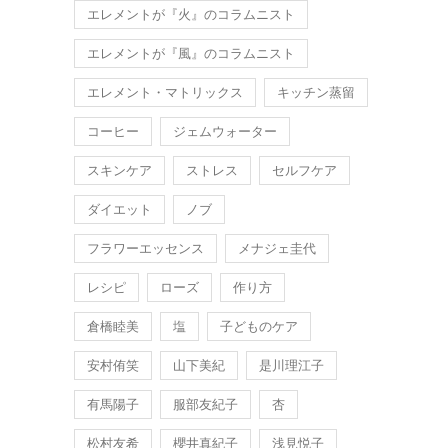
エレメントが『火』のコラムニスト
エレメントが『風』のコラムニスト
エレメント・マトリックス
キッチン蒸留
コーヒー
ジェムウォーター
スキンケア
ストレス
セルフケア
ダイエット
ノブ
フラワーエッセンス
メナジェ圭代
レシピ
ローズ
作り方
倉橋睦美
塩
子どものケア
安村侑笑
山下美紀
是川理江子
有馬陽子
服部友紀子
杏
松村友希
櫻井真紀子
浅見悦子