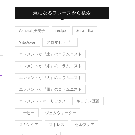
気になるフレーズから検索
Asherah夕美子
recipe
Soraｍika
VitaJuwel
アロマセラピー
エレメントが『土』のコラムニスト
エレメントが『水』のコラムニスト
→
エレメントが『火』のコラムニスト
エレメントが『風』のコラムニスト
エレメント・マトリックス
キッチン蒸留
コーヒー
ジェムウォーター
スキンケア
ストレス
セルフケア