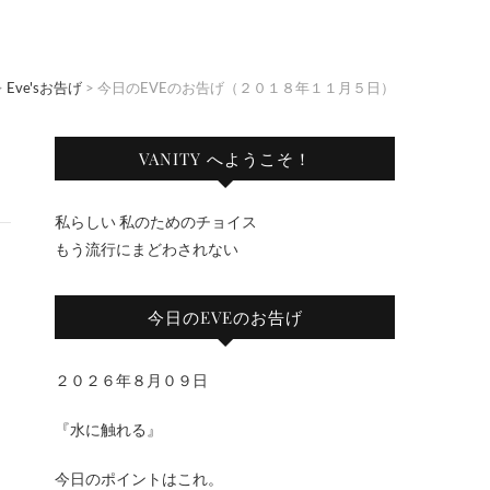
>
Eve'sお告げ
>
今日のEVEのお告げ（２０１８年１１月５日）
VANITY へようこそ！
私らしい 私のためのチョイス
もう流行にまどわされない
今日のEVEのお告げ
２０２６年８月０９日
『水に触れる』
今日のポイントはこれ。