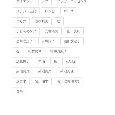
ダイエット
ノブ
フラワーエッセンス
メナジェ圭代
レシピ
ローズ
作り方
倉橋睦美
塩
子どものケア
安村侑笑
山下美紀
是川理江子
有馬陽子
服部友紀子
杏
松村友希
櫻井真紀子
浅見悦子
精油
色
花粉症
菊地壽惠
菊池壽惠
菊池美穂
蒸留水
藤川瑞木
長田理恵(智翠)
食事