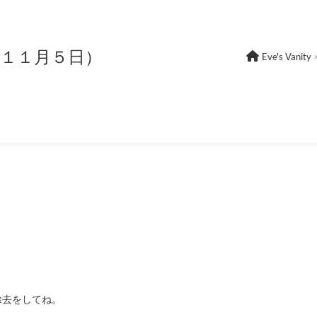
年１１月５日）
Eve's Vanity
除去をしてね。