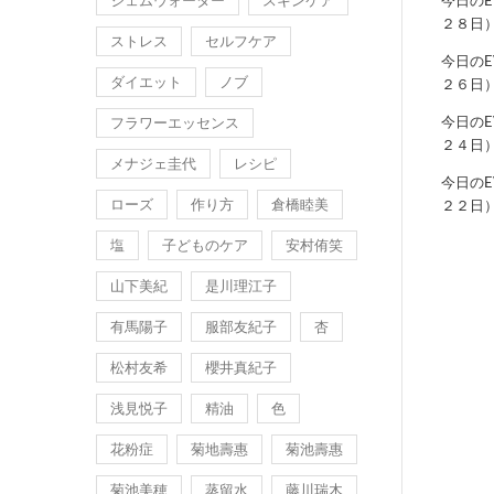
ジェムウォーター
スキンケア
今日の
２８日
ストレス
セルフケア
今日の
ダイエット
ノブ
２６日
今日の
フラワーエッセンス
２４日
メナジェ圭代
レシピ
今日の
ローズ
作り方
倉橋睦美
２２日
塩
子どものケア
安村侑笑
山下美紀
是川理江子
有馬陽子
服部友紀子
杏
松村友希
櫻井真紀子
浅見悦子
精油
色
花粉症
菊地壽惠
菊池壽惠
菊池美穂
蒸留水
藤川瑞木