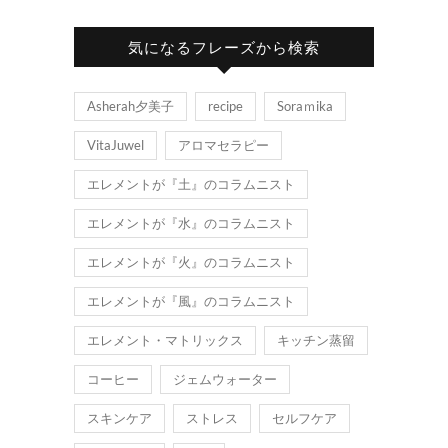
気になるフレーズから検索
Asherah夕美子
recipe
Soraｍika
VitaJuwel
アロマセラピー
エレメントが『土』のコラムニスト
エレメントが『水』のコラムニスト
エレメントが『火』のコラムニスト
エレメントが『風』のコラムニスト
エレメント・マトリックス
キッチン蒸留
コーヒー
ジェムウォーター
スキンケア
ストレス
セルフケア