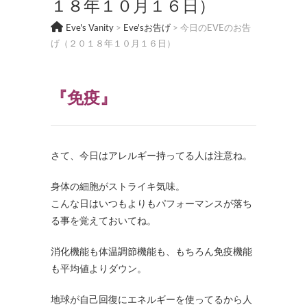
１８年１０月１６日）
Eve's Vanity
>
Eve'sお告げ
>
今日のEVEのお告
げ（２０１８年１０月１６日）
『免疫』
さて、今日はアレルギー持ってる人は注意ね。
身体の細胞がストライキ気味。
こんな日はいつもよりもパフォーマンスが落ち
る事を覚えておいてね。
消化機能も体温調節機能も、もちろん免疫機能
も平均値よりダウン。
地球が自己回復にエネルギーを使ってるから人