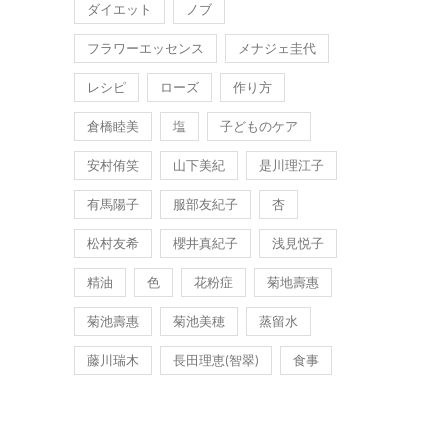
ダイエット
ノブ
フラワーエッセンス
メナジェ圭代
レシピ
ローズ
作り方
倉橋睦美
塩
子どものケア
安村侑笑
山下美紀
是川理江子
有馬陽子
服部友紀子
杏
松村友希
櫻井真紀子
浅見悦子
精油
色
花粉症
菊地壽惠
菊池壽惠
菊池美穂
蒸留水
藤川瑞木
長田理恵(智翠)
食事