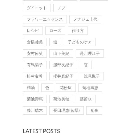
ダイエット
ノブ
フラワーエッセンス
メナジェ圭代
レシピ
ローズ
作り方
倉橋睦美
塩
子どものケア
安村侑笑
山下美紀
是川理江子
有馬陽子
服部友紀子
杏
松村友希
櫻井真紀子
浅見悦子
精油
色
花粉症
菊地壽惠
菊池壽惠
菊池美穂
蒸留水
藤川瑞木
長田理恵(智翠)
食事
LATEST POSTS