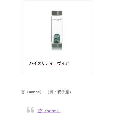
バイタリティ ヴィア
杏（annne） （風：双子座）
杏（anne）