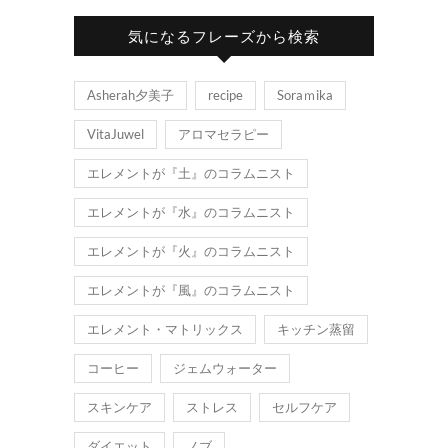
気になるフレーズから検索
Asherah夕美子
recipe
Soraｍika
VitaJuwel
アロマセラピー
エレメントが『土』のコラムニスト
エレメントが『水』のコラムニスト
エレメントが『火』のコラムニスト
エレメントが『風』のコラムニスト
エレメント・マトリックス
キッチン蒸留
コーヒー
ジェムウォーター
スキンケア
ストレス
セルフケア
ダイエット
ノブ