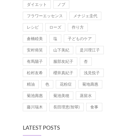
ダイエット
ノブ
フラワーエッセンス
メナジェ圭代
レシピ
ローズ
作り方
倉橋睦美
塩
子どものケア
安村侑笑
山下美紀
是川理江子
有馬陽子
服部友紀子
杏
松村友希
櫻井真紀子
浅見悦子
精油
色
花粉症
菊地壽惠
菊池壽惠
菊池美穂
蒸留水
藤川瑞木
長田理恵(智翠)
食事
LATEST POSTS