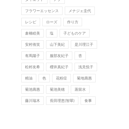
フラワーエッセンス
メナジェ圭代
レシピ
ローズ
作り方
倉橋睦美
塩
子どものケア
安村侑笑
山下美紀
是川理江子
有馬陽子
服部友紀子
杏
松村友希
櫻井真紀子
浅見悦子
精油
色
花粉症
菊地壽惠
菊池壽惠
菊池美穂
蒸留水
藤川瑞木
長田理恵(智翠)
食事