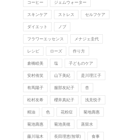
コーヒー
ジェムウォーター
スキンケア
ストレス
セルフケア
ダイエット
ノブ
フラワーエッセンス
メナジェ圭代
レシピ
ローズ
作り方
倉橋睦美
塩
子どものケア
安村侑笑
山下美紀
是川理江子
有馬陽子
服部友紀子
杏
松村友希
櫻井真紀子
浅見悦子
精油
色
花粉症
菊地壽惠
菊池壽惠
菊池美穂
蒸留水
藤川瑞木
長田理恵(智翠)
食事