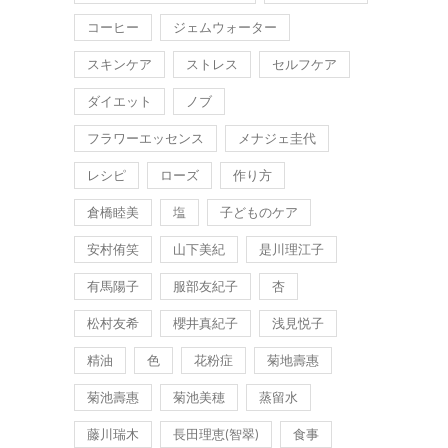
コーヒー
ジェムウォーター
スキンケア
ストレス
セルフケア
ダイエット
ノブ
フラワーエッセンス
メナジェ圭代
レシピ
ローズ
作り方
倉橋睦美
塩
子どものケア
安村侑笑
山下美紀
是川理江子
有馬陽子
服部友紀子
杏
松村友希
櫻井真紀子
浅見悦子
精油
色
花粉症
菊地壽惠
菊池壽惠
菊池美穂
蒸留水
藤川瑞木
長田理恵(智翠)
食事