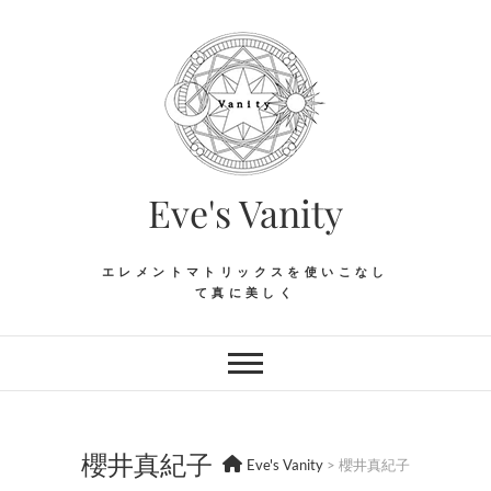
Skip
to
content
Eve's Vanity
エレメントマトリックスを使いこなし
て真に美しく
櫻井真紀子
Eve's Vanity
>
櫻井真紀子