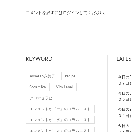
コメントを残すにはログインしてください。
KEYWORD
LATES
Asherah夕美子
recipe
今日の
０７日
Soraｍika
VitaJuwel
今日の
アロマセラピー
０５日
エレメントが『土』のコラムニスト
今日の
０４日
エレメントが『水』のコラムニスト
今日の
エレメントが『火』のコラムニスト
０１日