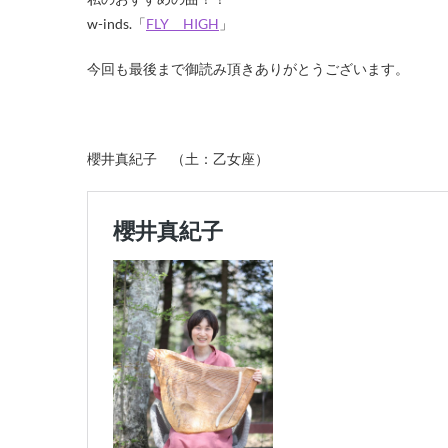
w-inds.「
FLY HIGH
」
今回も最後まで御読み頂きありがとうございます。
櫻井真紀子 （土：乙女座）