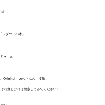
「紅」
んの「ワダツミの木」
arling」
e」や、Original Loveさんの「接吻」
ぞれ宜しければ検索してみてください♪