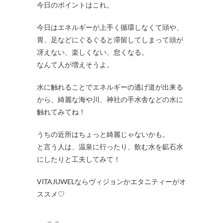
今日のポイントはこれ。
今日はエネルギーが上手く循環しなくて頭や、
胃、足などにぐるぐると滞留してしまって頭が
冴えない、楽しくない、怠くなる。
なんて人が増えそうよ。
水に触れることでエネルギーの逃げ道が出来る
から、綺麗な海や川、神社の手水舎などの水に
触れてみてね！
うちの近所はちょっと綺麗じゃないかも。
と言う人は、温泉に行ったり、飲む水を鉱石水
にしたりと工夫してみて！
VITAJUWELならヴィジョンかエタニティーがオ
ススメ♡