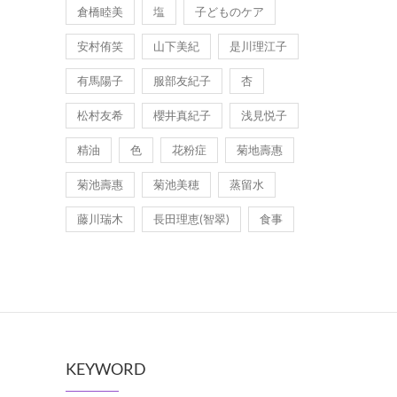
倉橋睦美
塩
子どものケア
安村侑笑
山下美紀
是川理江子
有馬陽子
服部友紀子
杏
松村友希
櫻井真紀子
浅見悦子
精油
色
花粉症
菊地壽惠
菊池壽惠
菊池美穂
蒸留水
藤川瑞木
長田理恵(智翠)
食事
KEYWORD