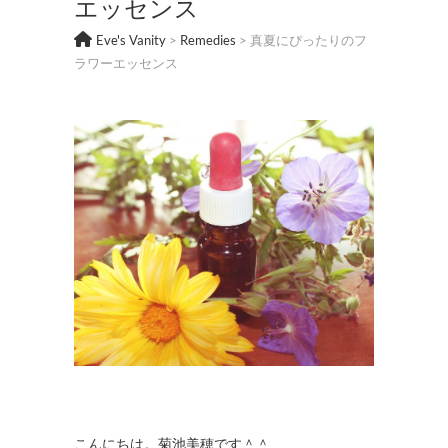
エッセンス
Eve's Vanity
>
Remedies
>
真夏にぴったりのフ
ラワーエッセンス
こんにちは。菊池美穂です＾＾