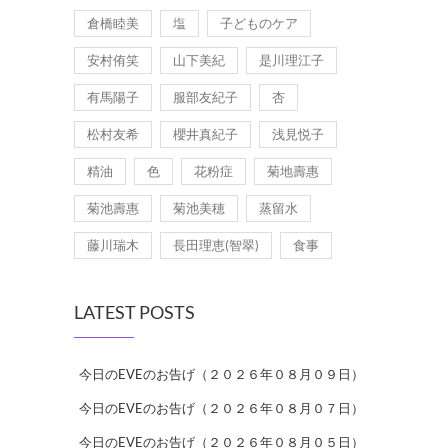
倉橋睦美
塩
子どものケア
安村侑笑
山下美紀
是川理江子
有馬陽子
服部友紀子
杏
松村友希
櫻井真紀子
浅見悦子
精油
色
花粉症
菊地壽惠
菊池壽惠
菊池美穂
蒸留水
藤川瑞木
長田理恵(智翠)
食事
LATEST POSTS
今日のEVEのお告げ（２０２６年０８月０９日）
今日のEVEのお告げ（２０２６年０８月０７日）
今日のEVEのお告げ（２０２６年０８月０５日）