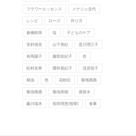
フラワーエッセンス
メナジェ圭代
レシピ
ローズ
作り方
倉橋睦美
塩
子どものケア
安村侑笑
山下美紀
是川理江子
有馬陽子
服部友紀子
杏
松村友希
櫻井真紀子
浅見悦子
精油
色
花粉症
菊地壽惠
菊池壽惠
菊池美穂
蒸留水
藤川瑞木
長田理恵(智翠)
食事