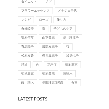
ダイエット
ノブ
フラワーエッセンス
メナジェ圭代
レシピ
ローズ
作り方
倉橋睦美
塩
子どものケア
安村侑笑
山下美紀
是川理江子
有馬陽子
服部友紀子
杏
松村友希
櫻井真紀子
浅見悦子
精油
色
花粉症
菊地壽惠
菊池壽惠
菊池美穂
蒸留水
藤川瑞木
長田理恵(智翠)
食事
LATEST POSTS