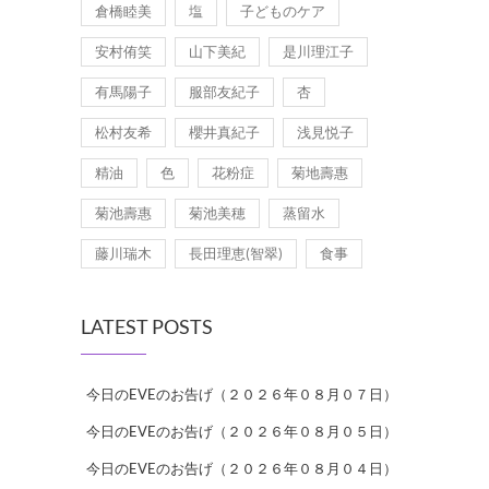
倉橋睦美
塩
子どものケア
安村侑笑
山下美紀
是川理江子
有馬陽子
服部友紀子
杏
松村友希
櫻井真紀子
浅見悦子
精油
色
花粉症
菊地壽惠
菊池壽惠
菊池美穂
蒸留水
藤川瑞木
長田理恵(智翠)
食事
LATEST POSTS
今日のEVEのお告げ（２０２６年０８月０７日）
今日のEVEのお告げ（２０２６年０８月０５日）
今日のEVEのお告げ（２０２６年０８月０４日）