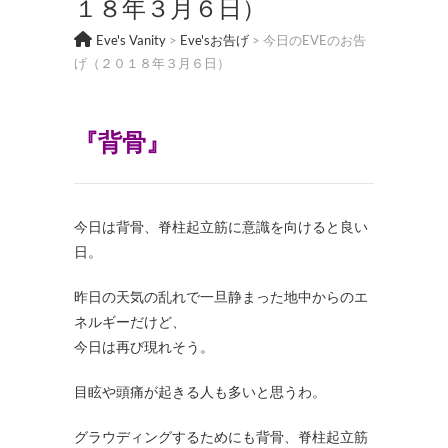
１８年３月６日）
Eve's Vanity
>
Eve'sお告げ
>
今日のEVEのお告
げ（２０１８年３月６日）
『背骨』
今日は背骨、脊柱起立筋に意識を向けると良い
日。
昨日の天気の乱れで一旦静まった地中からのエ
ネルギーだけど、
今日は再び現れそう。
目眩や頭痛が起きる人も多いと思うわ。
グラウディングするためにも背骨、脊柱起立筋