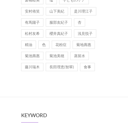
安村侑笑
山下美紀
是川理江子
有馬陽子
服部友紀子
杏
松村友希
櫻井真紀子
浅見悦子
精油
色
花粉症
菊地壽惠
菊池壽惠
菊池美穂
蒸留水
藤川瑞木
長田理恵(智翠)
食事
KEYWORD